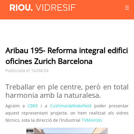
☰
Aribau 195- Reforma integral edifici
oficines Zurich Barcelona
Publicada el 16/04/24
Treballar en ple centre, però en total
harmonia amb la naturalesa.
Agraïm a
CBRE
i a
Cushman&Wakefield
poder presentar
aquest representant projecte, on hem realitzat els vidres
tècnics, sota la direcció de l’industrial
TVMontón.