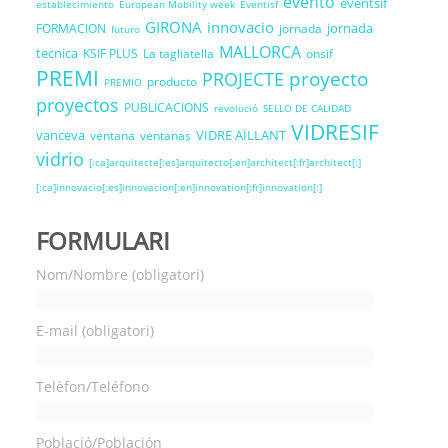
evento
eventsif
establecimiento
European Mobility week
Eventisf
GIRONA
innovacio
jornada
FORMACION
jornada
futuro
MALLORCA
tecnica
KSIF PLUS
La tagliatella
onsif
PREMI
proyecto
PROJECTE
producto
PREMIO
proyectos
PUBLICACIONS
revolució
SELLO DE CALIDAD
VIDRESIF
vanceva
VIDRE AÏLLANT
ventana
ventanas
vidrio
[:ca]arquitecte[:es]arquitecto[:en]architect[:fr]architect[:]
[:ca]innovacio[:es]innovacion[:en]innovation[:fr]innovation[:]
FORMULARI
Nom/Nombre (obligatori)
E-mail (obligatori)
Telèfon/Teléfono
Població/Población