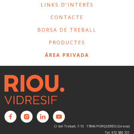
LINKS D'INTERÈS
CONTACTE
BORSA DE TREBALL
PRODUCTES
ÁREA PRIVADA
C/ del Treball, 7-13 · 17846 PORQUERES (Girona)
Tel. 972 580 721