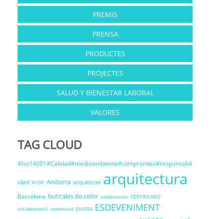
PREMIS
PRENSA
PRODUCTES
PROJECTES
SALUD Y BIENESTAR LABORAL
VALORES
TAG CLOUD
#Iso14001#Calidad#medioambiente#compromiso#responsabil
arquitectura
Andorra
idad
arquitecte
A+SIF
butirales de color
Barcelona
celebracion
CERTIFICADO
ESDEVENIMENT
col·laboració
comercial
EIVISSA