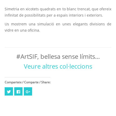
Simetria en xicotets quadrats en to blanc trencat, que ofereix
infinitat de possibilitats per a espais interiors i exteriors.
Us mostrem una simulació en unes elegants divisions de
vidre en una oficina.
#ArtSIF, bellesa sense límits…
Veure altres col·leccions
Comparteix / Comparte / Share:
Feu
Click
Feu
clic
to
clic
per
share
per
compartir
on
compartir
al
Facebook
a
Twitter
(Opens
Google+
(Opens
in
(Opens
in
new
in
new
window)
new