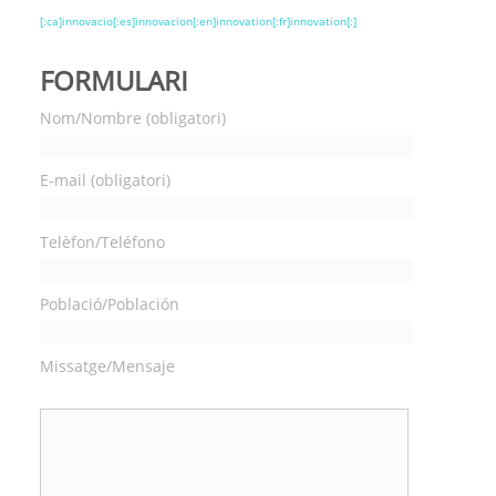
[:ca]innovacio[:es]innovacion[:en]innovation[:fr]innovation[:]
FORMULARI
Nom/Nombre (obligatori)
E-mail (obligatori)
Telèfon/Teléfono
Població/Población
Missatge/Mensaje