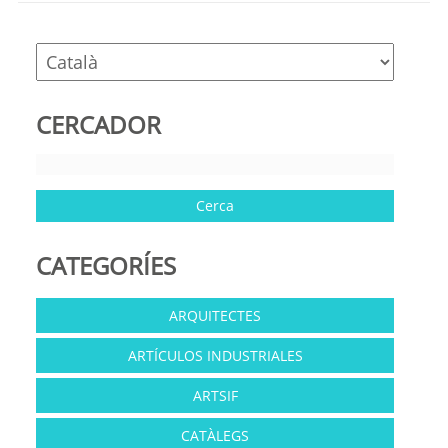
window)
window)
CERCADOR
CATEGORÍES
ARQUITECTES
ARTÍCULOS INDUSTRIALES
ARTSIF
CATÀLEGS