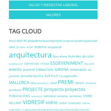
SALUD Y BIENESTAR LABORAL
VALORES
TAG CLOUD
#Iso14001#Calidad#medioambiente#compromiso#responsabil
Andorra
idad
arquitecte
25 años
A+SIF
arquitectura
butirales de color
Barcelona
ESDEVENIMENT
celebracion
CERTIFICADO
EIVISSA
Eventisf
evento
GIRONA
innovacio
eventsif
FORMACION
ISO
jornada tecnica
jornada
KSIF PLUS
La tagliatella
PREMI
MALLORCA
onsif
MIAS Architects
PREMIO
producte
proyecto
PROJECTE
proyectos
producto
vanceva
VIDRE
PUBLICACIONS
ventana
ventanas
revolució
VIDRESIF
vidrio
AÏLLANT
VIDRIO TEMPLADO
vidrios
seguridad
[:ca]arquitecte[:es]arquitecto[:en]architect[:fr]architect[:]