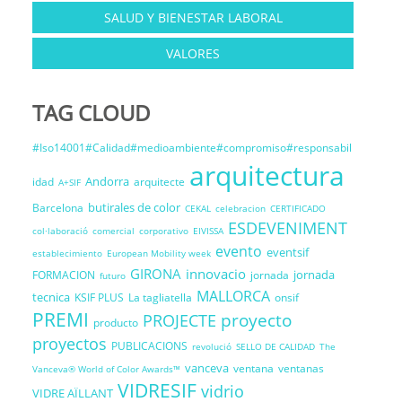
SALUD Y BIENESTAR LABORAL
VALORES
TAG CLOUD
#Iso14001#Calidad#medioambiente#compromiso#responsabil
arquitectura
Andorra
idad
arquitecte
A+SIF
butirales de color
Barcelona
CEKAL
celebracion
CERTIFICADO
ESDEVENIMENT
col·laboració
comercial
corporativo
EIVISSA
evento
eventsif
establecimiento
European Mobility week
GIRONA
innovacio
jornada
FORMACION
jornada
futuro
MALLORCA
tecnica
KSIF PLUS
La tagliatella
onsif
PREMI
proyecto
PROJECTE
producto
proyectos
PUBLICACIONS
revolució
SELLO DE CALIDAD
The
vanceva
ventana
ventanas
Vanceva® World of Color Awards™
VIDRESIF
vidrio
VIDRE AÏLLANT