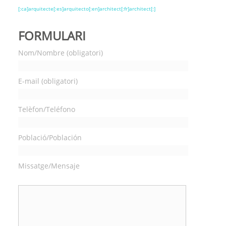
[:ca]arquitecte[:es]arquitecto[:en]architect[:fr]architect[:]
FORMULARI
Nom/Nombre (obligatori)
E-mail (obligatori)
Telèfon/Teléfono
Població/Población
Missatge/Mensaje