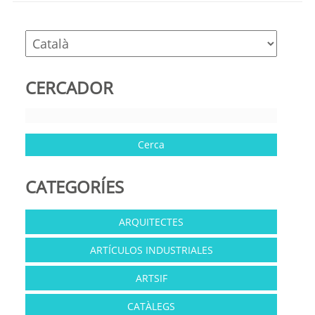
window)
window)
CERCADOR
CATEGORÍES
ARQUITECTES
ARTÍCULOS INDUSTRIALES
ARTSIF
CATÀLEGS