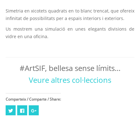
Simetria en xicotets quadrats en to blanc trencat, que ofereix
infinitat de possibilitats per a espais interiors i exteriors.
Us mostrem una simulació en unes elegants divisions de
vidre en una oficina.
#ArtSIF, bellesa sense límits…
Veure altres col·leccions
Comparteix / Comparte / Share:
Feu
Click
Feu
clic
to
clic
per
share
per
compartir
on
compartir
al
Facebook
a
Twitter
(Opens
Google+
(Opens
in
(Opens
in
new
in
new
window)
new