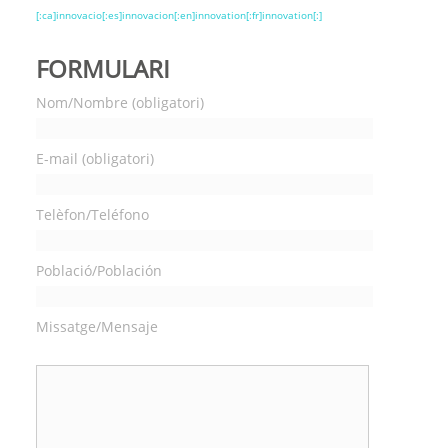
[:ca]innovacio[:es]innovacion[:en]innovation[:fr]innovation[:]
FORMULARI
Nom/Nombre (obligatori)
E-mail (obligatori)
Telèfon/Teléfono
Població/Población
Missatge/Mensaje