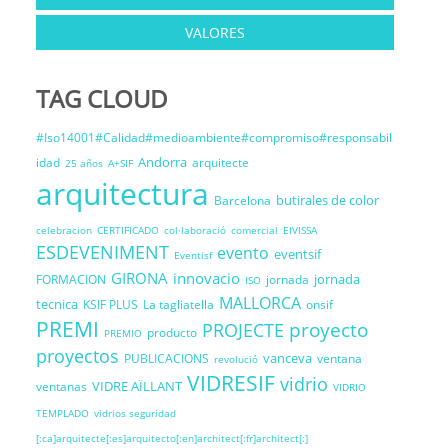
VALORES
TAG CLOUD
#Iso14001#Calidad#medioambiente#compromiso#responsabil
Andorra
idad
arquitecte
25 años
A+SIF
arquitectura
butirales de color
Barcelona
celebracion
CERTIFICADO
col·laboració
comercial
EIVISSA
ESDEVENIMENT
evento
eventsif
Eventisf
GIRONA
innovacio
jornada
FORMACION
jornada
ISO
MALLORCA
tecnica
KSIF PLUS
La tagliatella
onsif
PREMI
proyecto
PROJECTE
producto
PREMIO
proyectos
vanceva
PUBLICACIONS
ventana
revolució
VIDRESIF
vidrio
VIDRE AÏLLANT
ventanas
VIDRIO
TEMPLADO
vidrios seguridad
[:ca]arquitecte[:es]arquitecto[:en]architect[:fr]architect[:]