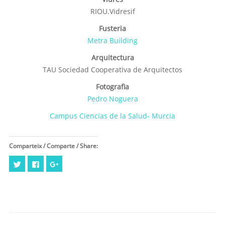
RIOU.Vidresif
Fusteria
Metra Building
Arquitectura
TAU Sociedad Cooperativa de Arquitectos
Fotografia
Pedro Noguera
Campus Ciencias de la Salud- Murcia
Comparteix / Comparte / Share:
Feu
Click
Feu
clic
to
clic
per
share
per
compartir
on
compartir
al
Facebook
a
Twitter
(Opens
Google+
(Opens
in
(Opens
in
new
in
new
window)
new
window)
window)