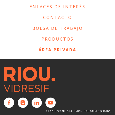
ENLACES DE INTERÉS
CONTACTO
BOLSA DE TRABAJO
PRODUCTOS
ÁREA PRIVADA
C/ del Treball, 7-13 · 17846 PORQUERES (Girona)