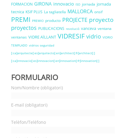
GIRONA
innovacio
jornada
FORMACION
jornada
ISO
MALLORCA
tecnica
KSIF PLUS
La tagliatella
onsif
PREMI
proyecto
PROJECTE
producto
PREMIO
proyectos
vanceva
PUBLICACIONS
ventana
revolució
VIDRESIF
vidrio
VIDRE AÏLLANT
ventanas
VIDRIO
TEMPLADO
vidrios seguridad
[:ca]arquitecte[:es]arquitecto[:en]architect[:fr]architect[:]
[:ca]innovacio[:es]innovacion[:en]innovation[:fr]innovation[:]
FORMULARIO
Nom/Nombre (obligatori)
E-mail (obligatori)
Telèfon/Teléfono