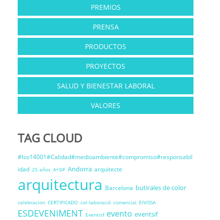
PREMIOS
PRENSA
PRODUCTOS
PROYECTOS
SALUD Y BIENESTAR LABORAL
VALORES
TAG CLOUD
#Iso14001#Calidad#medioambiente#compromiso#responsabil
Andorra
idad
arquitecte
25 años
A+SIF
arquitectura
butirales de color
Barcelona
celebracion
CERTIFICADO
col·laboració
comercial
EIVISSA
ESDEVENIMENT
evento
eventsif
Eventisf