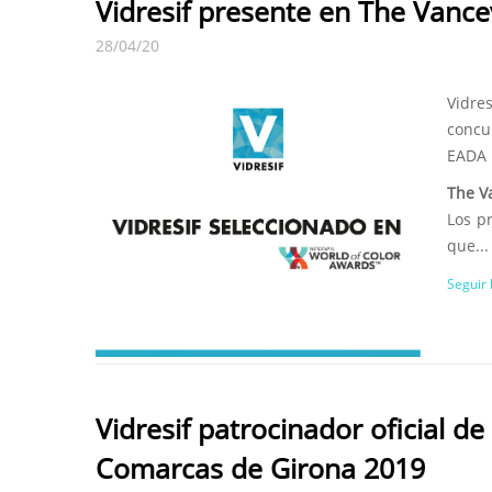
Vidresif presente en The Vanc
28/04/20
Vidres
concu
EADA 
The V
Los p
que...
Seguir
Vidresif patrocinador oficial d
Comarcas de Girona 2019