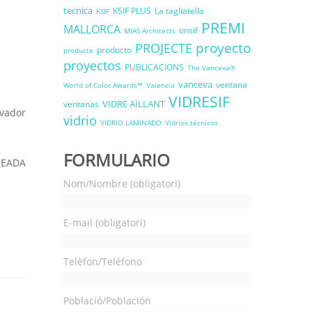
tecnica
KSIF PLUS
La tagliatella
KSIF
PREMI
MALLORCA
onsif
MIAS Architects
proyecto
PROJECTE
producto
producte
proyectos
PUBLICACIONS
The Vanceva®
vanceva
ventana
World of Color Awards™
Valencia
VIDRESIF
VIDRE AÏLLANT
ventanas
ovador
vidrio
VIDRIO LAMINADO
Vidrios técnicos
FORMULARIO
e EADA
Nom/Nombre (obligatori)
E-mail (obligatori)
Telèfon/Teléfono
Població/Población