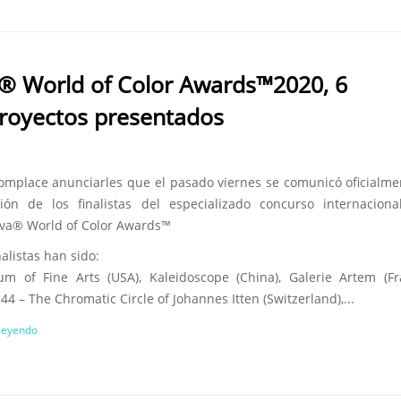
a® World of Color Awards™2020, 6
proyectos presentados
omplace anunciarles que el pasado viernes se comunicó oficialme
ción de los finalistas del especializado concurso internacion
va® World of Color Awards™
nalistas han sido:
m of Fine Arts (USA), Kaleidoscope (China), Galerie Artem (Fr
4 – The Chromatic Circle of Johannes Itten (Switzerland),...
 leyendo