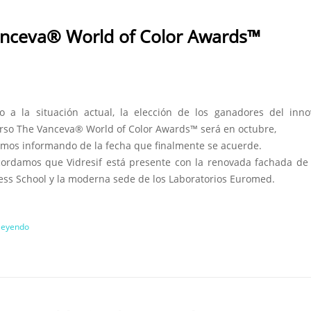
ceva® World of Color Awards™
o a la situación actual, la elección de los ganadores del inn
rso The Vanceva® World of Color Awards™ será en octubre,
remos informando de la fecha que finalmente se acuerde.
cordamos que Vidresif está presente con la renovada fachada d
ess School y la moderna sede de los Laboratorios Euromed.
 leyendo