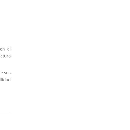
en el
ctura
de sus
ilidad