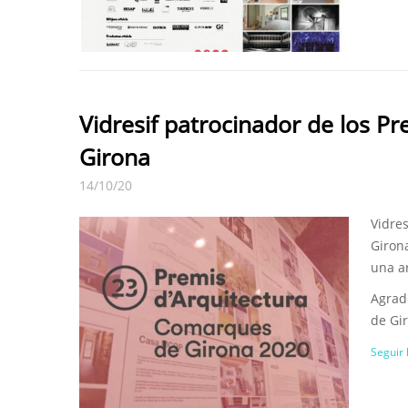
Vidresif patrocinador de los P
Girona
14/10/20
Vidre
Giron
una ar
Agrad
de Gir
Seguir