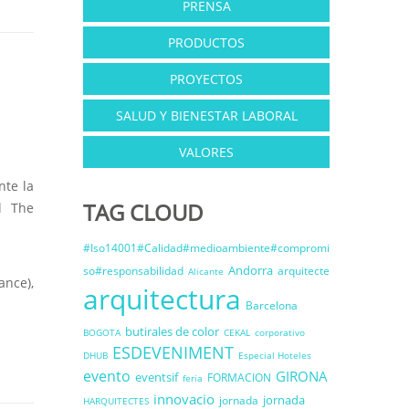
PRENSA
PRODUCTOS
PROYECTOS
SALUD Y BIENESTAR LABORAL
VALORES
nte la
TAG CLOUD
al The
#Iso14001#Calidad#medioambiente#compromi
Andorra
so#responsabilidad
arquitecte
Alicante
ance),
arquitectura
Barcelona
butirales de color
BOGOTA
CEKAL
corporativo
ESDEVENIMENT
DHUB
Especial Hoteles
evento
GIRONA
eventsif
FORMACION
feria
innovacio
jornada
jornada
HARQUITECTES