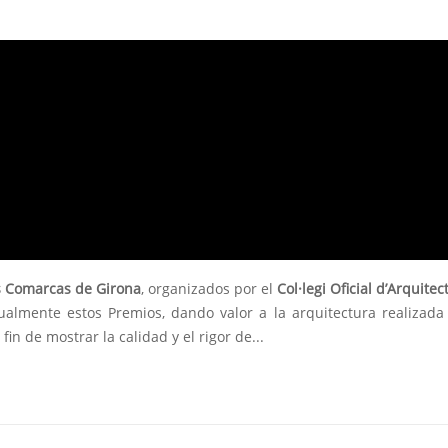
s Comarcas de Girona
, organizados por el
Col·legi Oficial d’Arquitec
almente estos Premios, dando valor a la arquitectura realizada
in de mostrar la calidad y el rigor de...