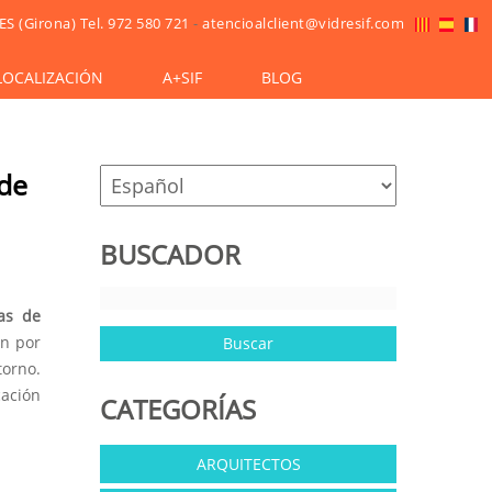
ES (Girona)
Tel. 972 580 721
-
atencioalclient@vidresif.com
LOCALIZACIÓN
A+SIF
BLOG
 de
BUSCADOR
as de
an por
torno.
cación
CATEGORÍAS
ARQUITECTOS