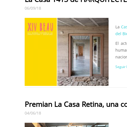
06/09/18
La
Ca
del B
El ac
human
nacion
Seguir
Premian La Casa Retina, una co
04/06/18