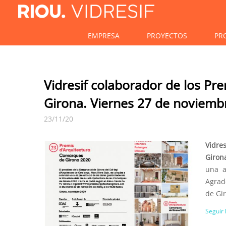
EMPRESA
PROYECTOS
PR
Vidresif colaborador de los Pr
Girona. Viernes 27 de noviemb
23/11/20
Vidre
Giron
una a
Agrad
de Gir
Seguir