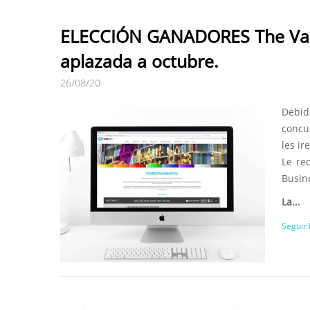
ELECCIÓN GANADORES The Van
aplazada a octubre.
26/08/20
Debid
concu
les i
Le re
Busin
La...
Seguir