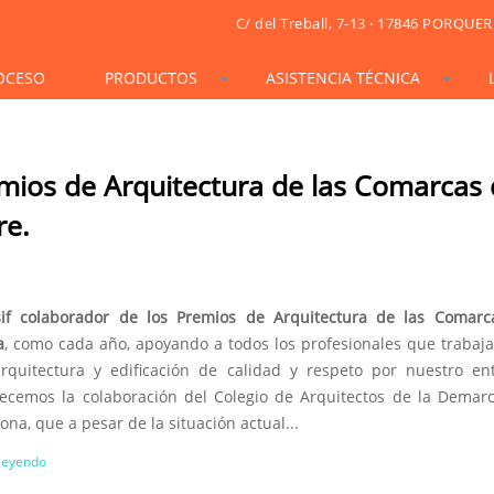
C/ del Treball, 7-13 · 17846 PORQUER
OCESO
PRODUCTOS
ASISTENCIA TÉCNICA
STONESIF
IDSIF
ONSIF
ARTSIF
TSIF/LSIF
SOLARSIF
ACUSTICSIF
VIDRESIF
KSIF
KSIF PLUS/SUPERPLUS
emios de Arquitectura de las Comarcas
TOTALSIF
re.
sif colaborador de los Premios de Arquitectura de las Comarc
a
, como cada año, apoyando a todos los profesionales que trabaj
rquitectura y edificación de calidad y respeto por nuestro en
ecemos la colaboración del Colegio de Arquitectos de la Demar
ona, que a pesar de la situación actual...
 leyendo