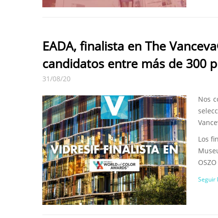
EADA, finalista en The Vancev
candidatos entre más de 300 
31/08/20
Nos c
selec
Vance
Los fi
Museu
OSZO 4
Seguir