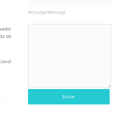
Missatge/Mensaje
ovador
da de
cional