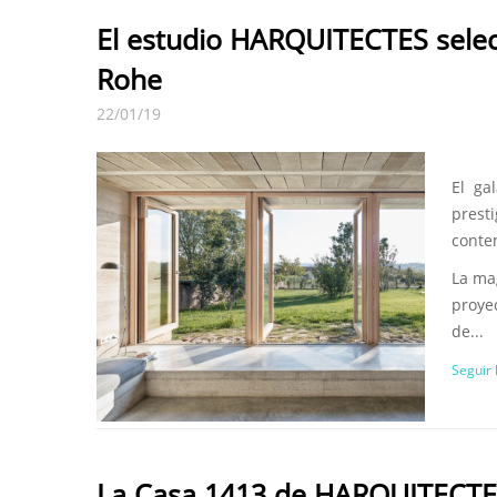
El estudio HARQUITECTES selec
Rohe
22/01/19
El ga
prest
conte
La mag
proye
de...
Seguir
La Casa 1413 de HARQUITECTE