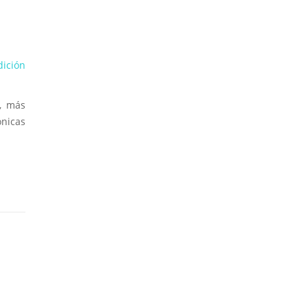
dición
r, más
ónicas