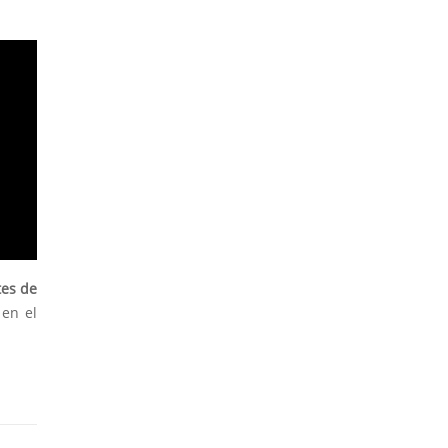
tes de
 en el