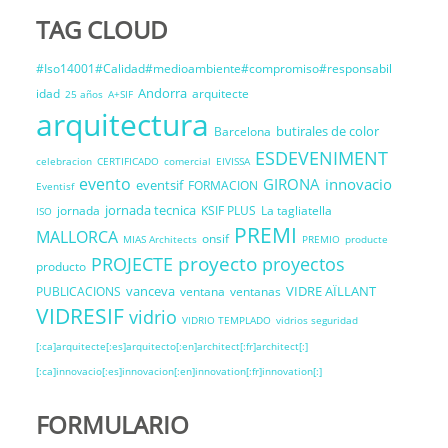
TAG CLOUD
#Iso14001#Calidad#medioambiente#compromiso#responsabil
Andorra
idad
arquitecte
25 años
A+SIF
arquitectura
butirales de color
Barcelona
ESDEVENIMENT
celebracion
CERTIFICADO
comercial
EIVISSA
evento
GIRONA
innovacio
eventsif
FORMACION
Eventisf
jornada tecnica
jornada
KSIF PLUS
La tagliatella
ISO
PREMI
MALLORCA
onsif
MIAS Architects
PREMIO
producte
proyecto
PROJECTE
proyectos
producto
vanceva
VIDRE AÏLLANT
PUBLICACIONS
ventana
ventanas
VIDRESIF
vidrio
VIDRIO TEMPLADO
vidrios seguridad
[:ca]arquitecte[:es]arquitecto[:en]architect[:fr]architect[:]
[:ca]innovacio[:es]innovacion[:en]innovation[:fr]innovation[:]
FORMULARIO