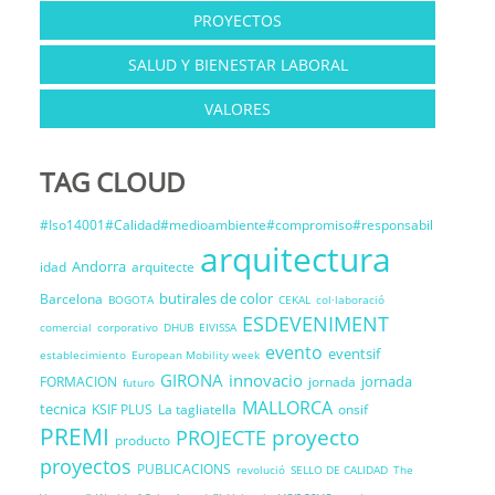
PROYECTOS
SALUD Y BIENESTAR LABORAL
VALORES
TAG CLOUD
#Iso14001#Calidad#medioambiente#compromiso#responsabil
arquitectura
Andorra
idad
arquitecte
butirales de color
Barcelona
BOGOTA
CEKAL
col·laboració
ESDEVENIMENT
comercial
corporativo
DHUB
EIVISSA
evento
eventsif
establecimiento
European Mobility week
GIRONA
innovacio
jornada
FORMACION
jornada
futuro
MALLORCA
tecnica
KSIF PLUS
La tagliatella
onsif
PREMI
proyecto
PROJECTE
producto
proyectos
PUBLICACIONS
revolució
SELLO DE CALIDAD
The