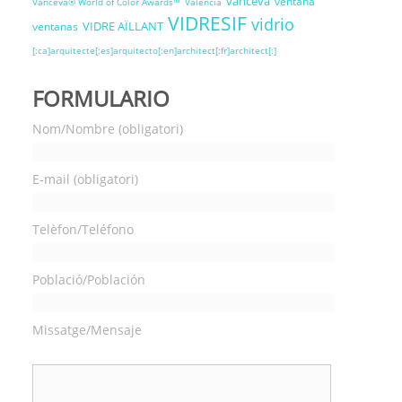
vanceva
ventana
Vanceva® World of Color Awards™
Valencia
VIDRESIF
vidrio
VIDRE AÏLLANT
ventanas
[:ca]arquitecte[:es]arquitecto[:en]architect[:fr]architect[:]
FORMULARIO
Nom/Nombre (obligatori)
E-mail (obligatori)
Telèfon/Teléfono
Població/Población
Missatge/Mensaje