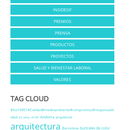
INSIDESIF
PREMIOS
PRENSA
PRODUCTOS
PROYECTOS
SALUD Y BIENESTAR LABORAL
VALORES
TAG CLOUD
#Iso14001#Calidad#medioambiente#compromiso#responsabil
Andorra
idad
arquitecte
25 años
A+SIF
arquitectura
butirales de color
Barcelona