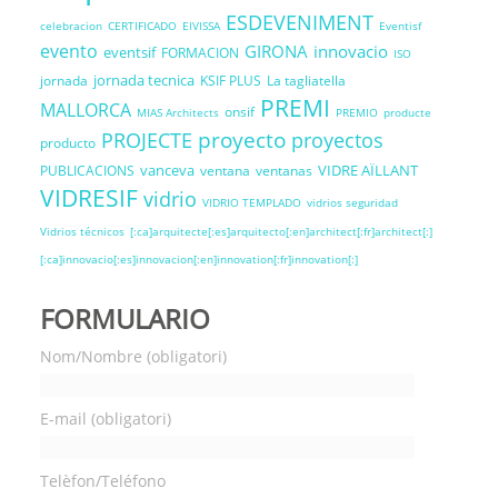
ESDEVENIMENT
celebracion
CERTIFICADO
EIVISSA
Eventisf
evento
GIRONA
innovacio
eventsif
FORMACION
ISO
jornada tecnica
jornada
KSIF PLUS
La tagliatella
PREMI
MALLORCA
onsif
MIAS Architects
PREMIO
producte
proyecto
PROJECTE
proyectos
producto
vanceva
VIDRE AÏLLANT
PUBLICACIONS
ventana
ventanas
VIDRESIF
vidrio
VIDRIO TEMPLADO
vidrios seguridad
Vidrios técnicos
[:ca]arquitecte[:es]arquitecto[:en]architect[:fr]architect[:]
[:ca]innovacio[:es]innovacion[:en]innovation[:fr]innovation[:]
FORMULARIO
Nom/Nombre (obligatori)
E-mail (obligatori)
Telèfon/Teléfono