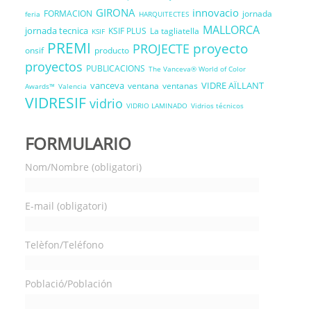
GIRONA
innovacio
FORMACION
jornada
feria
HARQUITECTES
MALLORCA
jornada tecnica
KSIF PLUS
La tagliatella
KSIF
PREMI
proyecto
PROJECTE
onsif
producto
proyectos
PUBLICACIONS
The Vanceva® World of Color
vanceva
VIDRE AÏLLANT
ventana
ventanas
Awards™
Valencia
VIDRESIF
vidrio
VIDRIO LAMINADO
Vidrios técnicos
FORMULARIO
Nom/Nombre (obligatori)
E-mail (obligatori)
Telèfon/Teléfono
Població/Población