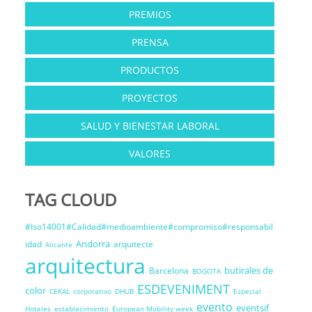
PREMIOS
PRENSA
PRODUCTOS
PROYECTOS
SALUD Y BIENESTAR LABORAL
VALORES
TAG CLOUD
#Iso14001#Calidad#medioambiente#compromiso#responsabil
Andorra
idad
arquitecte
Alicante
arquitectura
butirales de
Barcelona
BOGOTA
ESDEVENIMENT
color
CEKAL
corporativo
DHUB
Especial
evento
eventsif
Hoteles
establecimiento
European Mobility week