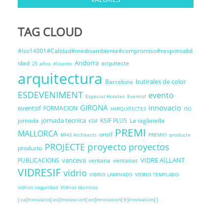
TAG CLOUD
#Iso14001#Calidad#medioambiente#compromiso#responsabil
Andorra
idad
arquitecte
25 años
Alicante
arquitectura
butirales de color
Barcelona
ESDEVENIMENT
evento
Especial Hoteles
Eventisf
GIRONA
innovacio
eventsif
FORMACION
HARQUITECTES
ISO
jornada tecnica
jornada
KSIF PLUS
La tagliatella
KSIF
PREMI
MALLORCA
onsif
MIAS Architects
PREMIO
producte
proyecto
PROJECTE
proyectos
producto
vanceva
VIDRE AÏLLANT
PUBLICACIONS
ventana
ventanas
VIDRESIF
vidrio
VIDRIO LAMINADO
VIDRIO TEMPLADO
vidrios seguridad
Vidrios técnicos
[:ca]innovacio[:es]innovacion[:en]innovation[:fr]innovation[:]