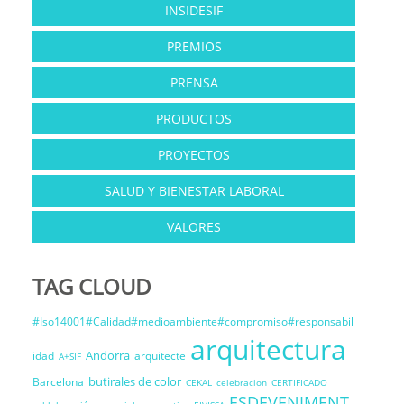
INSIDESIF
PREMIOS
PRENSA
PRODUCTOS
PROYECTOS
SALUD Y BIENESTAR LABORAL
VALORES
TAG CLOUD
#Iso14001#Calidad#medioambiente#compromiso#responsabil
arquitectura
Andorra
idad
arquitecte
A+SIF
butirales de color
Barcelona
CEKAL
celebracion
CERTIFICADO
ESDEVENIMENT