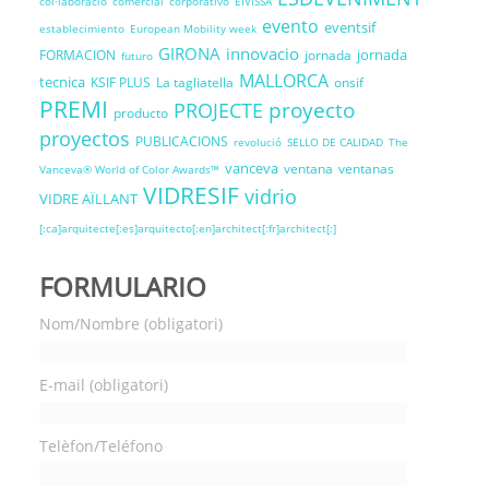
col·laboració
comercial
corporativo
EIVISSA
evento
eventsif
establecimiento
European Mobility week
GIRONA
innovacio
jornada
FORMACION
jornada
futuro
MALLORCA
tecnica
KSIF PLUS
La tagliatella
onsif
PREMI
proyecto
PROJECTE
producto
proyectos
PUBLICACIONS
revolució
SELLO DE CALIDAD
The
vanceva
ventana
ventanas
Vanceva® World of Color Awards™
VIDRESIF
vidrio
VIDRE AÏLLANT
[:ca]arquitecte[:es]arquitecto[:en]architect[:fr]architect[:]
FORMULARIO
Nom/Nombre (obligatori)
E-mail (obligatori)
Telèfon/Teléfono