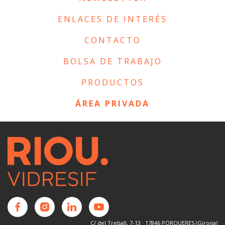
ENLACES DE INTERÉS
CONTACTO
BOLSA DE TRABAJO
PRODUCTOS
ÁREA PRIVADA
C/ del Treball, 7-13 · 17846 PORQUERES (Girona)