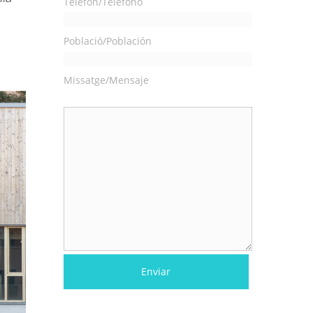
Telèfon/Teléfono
Població/Población
Missatge/Mensaje