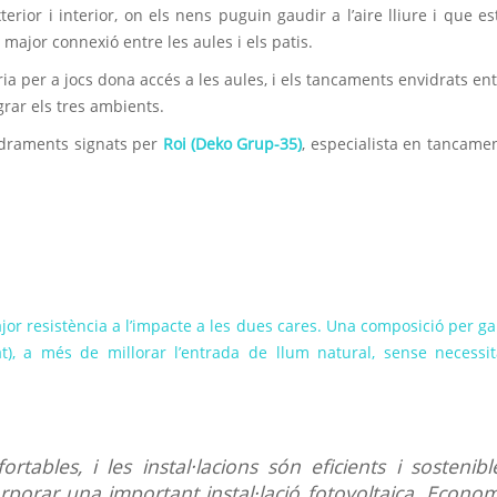
rior i interior, on els nens puguin gaudir a l’aire lliure i que es
major connexió entre les aules i els patis.
eria per a jocs dona accés a les aules, i els tancaments envidrats ent
egrar els tres ambients.
draments signats per
Roi (Deko Grup-35)
, especialista en tancame
jor resistència a l’impacte a les dues cares. Una composició per ga
at), a més de millorar l’entrada de llum natural, sense necessi
rtables, i les instal·lacions són eficients i sostenibl
rporar una important instal·lació fotovoltaica. Econo