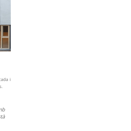
cada i
s.
mb
tà