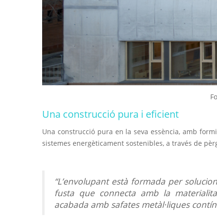
Fo
Una construcció pura i eficient
Una construcció pura en la seva essència, amb formig
sistemes energèticament sostenibles, a través de pèrg
“L’envolupant està formada per solucio
fusta que connecta amb la materialitat
acabada amb safates metàl·liques contínu