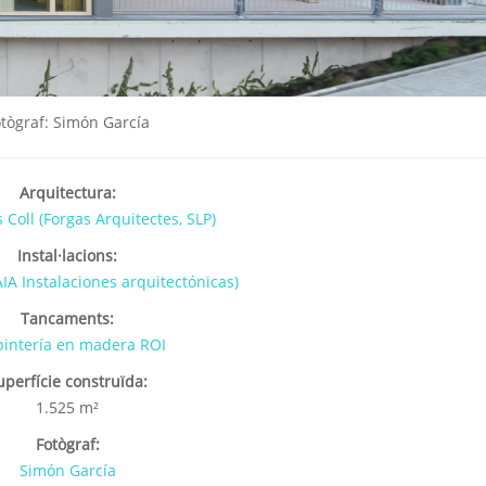
tògraf: Simón García
Arquitectura:
 Coll (Forgas Arquitectes, SLP)
Instal·lacions:
IA Instalaciones arquitectónicas)
Tancaments:
pintería en madera ROI
uperfície construïda:
1.525 m²
Fotògraf:
Simón García