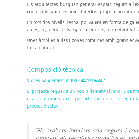
Els arquitectes busquen generar espais segurs a l’exte
connectats amb les aules interiors proporcionant una 
En tots dos nivells, l’espai polivalent en forma de gal
aules, la galeria, i els espais exteriors, permetent int
Unes àmplies aules i zones comunes amb grans envi
fusta natural.
Composició tècnica
Vidres baix emissius
KSIF 44.1/16/44.1
El projecte requeria un bon aïllament tèrmic i una ma
els requeriments del projecte (aïllament i seguret
protecció solar.
“Els acabats interiors són segurs i confo
superant els requisits normatius en inco