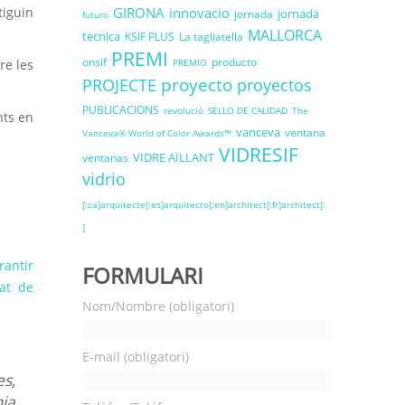
tiguin
GIRONA
innovacio
jornada
jornada
futuro
MALLORCA
tecnica
KSIF PLUS
La tagliatella
PREMI
onsif
producto
re les
PREMIO
proyecto
PROJECTE
proyectos
PUBLICACIONS
revolució
SELLO DE CALIDAD
The
nts en
vanceva
ventana
Vanceva® World of Color Awards™
VIDRESIF
VIDRE AÏLLANT
ventanas
vidrio
[:ca]arquitecte[:es]arquitecto[:en]architect[:fr]architect[:
]
rantir
FORMULARI
tat de
Nom/Nombre (obligatori)
E-mail (obligatori)
es,
mia