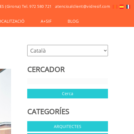
ES (Girona)
Tel. 972 580 721
-
atencioalclient@vidresif.com
OCALITZACIÓ
A+SIF
BLOG
CERCADOR
CATEGORÍES
ARQUITECTES