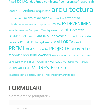
#Iso14001#Calidad#medioambiente#compromiso#responsabil
arquitectura
Andorra
idad
arquitecte
A+SIF
butirales de color
Barcelona
celebracion
CERTIFICADO
ESDEVENIMENT
col·laboració
comercial
corporativo
EIVISSA
evento
eventsif
establecimiento
European Mobility week
GIRONA
innovacio
jornada
FORMACION
jornada
futuro
MALLORCA
tecnica
KSIF PLUS
La tagliatella
onsif
PREMI
proyecto
PROJECTE
producto
PREMIO
proyectos
PUBLICACIONS
revolució
SELLO DE CALIDAD
The
vanceva
ventana
ventanas
Vanceva® World of Color Awards™
VIDRESIF
vidrio
VIDRE AÏLLANT
[:ca]arquitecte[:es]arquitecto[:en]architect[:fr]architect[:]
FORMULARI
Nom/Nombre (obligatori)