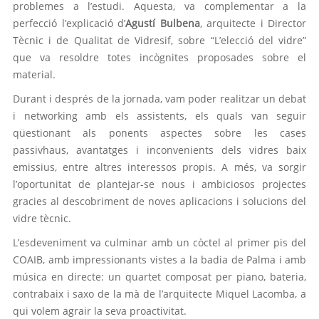
problemes a l’estudi. Aquesta, va complementar a la
perfecció l’explicació d’
Agustí Bulbena
, arquitecte i Director
Tècnic i de Qualitat de Vidresif, sobre “L’elecció del vidre”
que va resoldre totes incògnites proposades sobre el
material.
Durant i després de la jornada, vam poder realitzar un debat
i networking amb els assistents, els quals van seguir
qüestionant als ponents aspectes sobre les cases
passivhaus, avantatges i inconvenients dels vidres baix
emissius, entre altres interessos propis. A més, va sorgir
l’oportunitat de plantejar-se nous i ambiciosos projectes
gracies al descobriment de noves aplicacions i solucions del
vidre tècnic.
L’esdeveniment va culminar amb un còctel al primer pis del
COAIB, amb impressionants vistes a la badia de Palma i amb
música en directe: un quartet composat per piano, bateria,
contrabaix i saxo de la mà de l’arquitecte Miquel Lacomba, a
qui volem agrair la seva proactivitat.