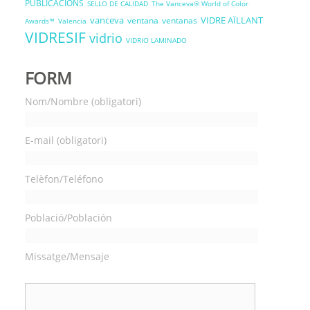
PUBLICACIONS
SELLO DE CALIDAD
The Vanceva® World of Color
vanceva
VIDRE AÏLLANT
ventana
ventanas
Awards™
Valencia
VIDRESIF
vidrio
VIDRIO LAMINADO
FORM
Nom/Nombre (obligatori)
E-mail (obligatori)
Telèfon/Teléfono
Població/Población
Missatge/Mensaje