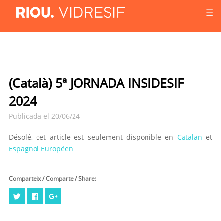
☰
(Català) 5ª JORNADA INSIDESIF
2024
Publicada el 20/06/24
Désolé, cet article est seulement disponible en
Catalan
et
Espagnol Européen
.
Comparteix / Comparte / Share:
Cliquez
Cliquez
Cliquez
pour
pour
pour
partager
partager
partager
sur
sur
sur
Twitter(ouvre
Facebook(ouvre
Google+