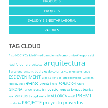
PRODUCTS
PROJECTS
SALUD Y BIENESTAR LABORAL
VALORES
TAG CLOUD
#Iso14001#Calidad#medioambiente#compromiso#responsabil
arquitectura
Andorra
idad
arquitecte
butirales de color
Barcelona
BOGOTA
CEKAL
corporativo
DHUB
ESDEVENIMENT
Especial Hoteles
establecimiento
European
evento
eventsif
FORMACION
Mobility week
feria
futuro
GIRONA
innovacio
jornada tecnica
jornada
HARQUITECTES
PREMI
MALLORCA
KSIF PLUS
La tagliatella
onsif
KSIF
proyecto
PROJECTE
proyectos
producto