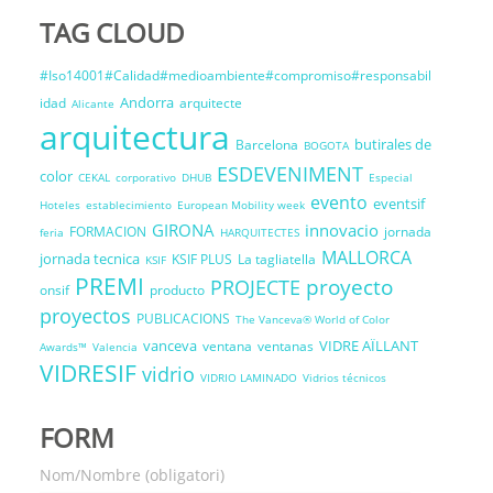
TAG CLOUD
#Iso14001#Calidad#medioambiente#compromiso#responsabil
Andorra
idad
arquitecte
Alicante
arquitectura
butirales de
Barcelona
BOGOTA
ESDEVENIMENT
color
CEKAL
corporativo
DHUB
Especial
evento
eventsif
Hoteles
establecimiento
European Mobility week
GIRONA
innovacio
FORMACION
jornada
feria
HARQUITECTES
MALLORCA
jornada tecnica
KSIF PLUS
La tagliatella
KSIF
PREMI
proyecto
PROJECTE
onsif
producto
proyectos
PUBLICACIONS
The Vanceva® World of Color
vanceva
VIDRE AÏLLANT
ventana
ventanas
Awards™
Valencia
VIDRESIF
vidrio
VIDRIO LAMINADO
Vidrios técnicos
FORM
Nom/Nombre (obligatori)