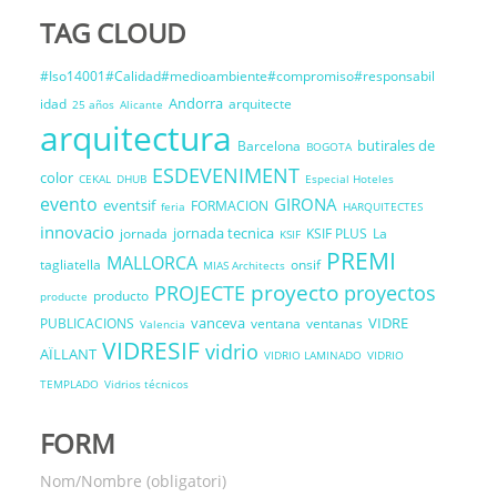
TAG CLOUD
#Iso14001#Calidad#medioambiente#compromiso#responsabil
Andorra
idad
arquitecte
25 años
Alicante
arquitectura
butirales de
Barcelona
BOGOTA
ESDEVENIMENT
color
CEKAL
DHUB
Especial Hoteles
evento
GIRONA
eventsif
FORMACION
feria
HARQUITECTES
innovacio
jornada tecnica
jornada
KSIF PLUS
La
KSIF
PREMI
MALLORCA
tagliatella
onsif
MIAS Architects
proyecto
PROJECTE
proyectos
producto
producte
vanceva
VIDRE
PUBLICACIONS
ventana
ventanas
Valencia
VIDRESIF
vidrio
AÏLLANT
VIDRIO LAMINADO
VIDRIO
TEMPLADO
Vidrios técnicos
FORM
Nom/Nombre (obligatori)