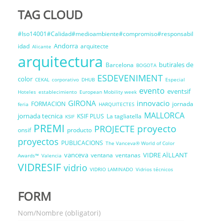
TAG CLOUD
#Iso14001#Calidad#medioambiente#compromiso#responsabil
Andorra
idad
arquitecte
Alicante
arquitectura
butirales de
Barcelona
BOGOTA
ESDEVENIMENT
color
CEKAL
corporativo
DHUB
Especial
evento
eventsif
Hoteles
establecimiento
European Mobility week
GIRONA
innovacio
FORMACION
jornada
feria
HARQUITECTES
MALLORCA
jornada tecnica
KSIF PLUS
La tagliatella
KSIF
PREMI
proyecto
PROJECTE
onsif
producto
proyectos
PUBLICACIONS
The Vanceva® World of Color
vanceva
VIDRE AÏLLANT
ventana
ventanas
Awards™
Valencia
VIDRESIF
vidrio
VIDRIO LAMINADO
Vidrios técnicos
FORM
Nom/Nombre (obligatori)