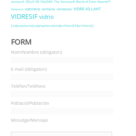
revolució
SELLO DE CALIDAD
The Vanceva® World of Color Awards™
vanceva
VIDRE AÏLLANT
ventana
ventanas
Valencia
VIDRESIF
vidrio
[:ca]arquitecte[:es]arquitecto[:en]architect[:fr]architect[:]
FORM
Nom/Nombre (obligatori)
E-mail (obligatori)
Telèfon/Teléfono
Població/Población
Missatge/Mensaje