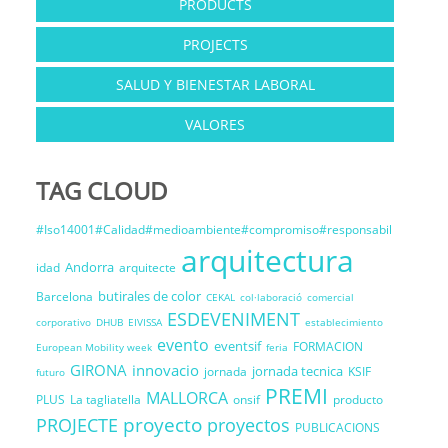
PRODUCTS
PROJECTS
SALUD Y BIENESTAR LABORAL
VALORES
TAG CLOUD
#Iso14001#Calidad#medioambiente#compromiso#responsabil
arquitectura
Andorra
idad
arquitecte
butirales de color
Barcelona
CEKAL
col·laboració
comercial
ESDEVENIMENT
corporativo
DHUB
EIVISSA
establecimiento
evento
eventsif
FORMACION
European Mobility week
feria
GIRONA
innovacio
jornada tecnica
jornada
KSIF
futuro
PREMI
MALLORCA
PLUS
La tagliatella
onsif
producto
proyecto
PROJECTE
proyectos
PUBLICACIONS