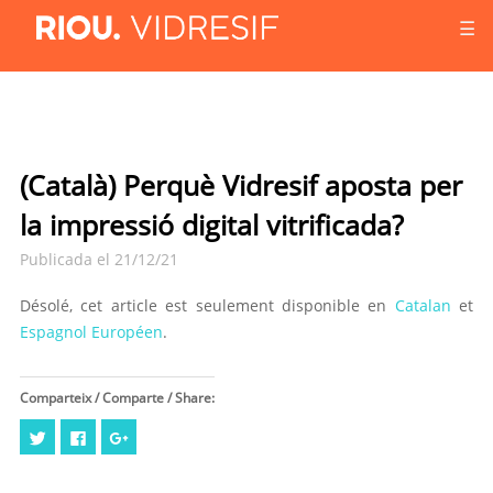
☰
(Català) Perquè Vidresif aposta per
la impressió digital vitrificada?
Publicada el 21/12/21
Désolé, cet article est seulement disponible en
Catalan
et
Espagnol Européen
.
Comparteix / Comparte / Share:
Cliquez
Cliquez
Cliquez
pour
pour
pour
partager
partager
partager
sur
sur
sur
Twitter(ouvre
Facebook(ouvre
Google+