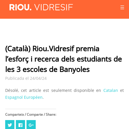
☰
(Català) Riou.Vidresif premia
l’esforç i recerca dels estudiants de
les 3 escoles de Banyoles
Publicada el 24/04/24
Désolé, cet article est seulement disponible en
Catalan
et
Espagnol Européen
.
Comparteix / Comparte / Share:
Cliquez
Cliquez
Cliquez
pour
pour
pour