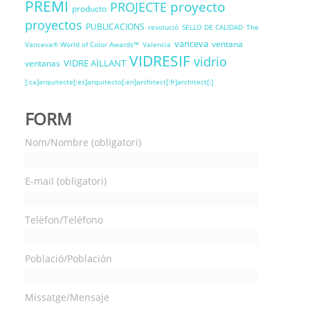
PREMI
proyecto
PROJECTE
producto
proyectos
PUBLICACIONS
revolució
SELLO DE CALIDAD
The
vanceva
ventana
Vanceva® World of Color Awards™
Valencia
VIDRESIF
vidrio
VIDRE AÏLLANT
ventanas
[:ca]arquitecte[:es]arquitecto[:en]architect[:fr]architect[:]
FORM
Nom/Nombre (obligatori)
E-mail (obligatori)
Telèfon/Teléfono
Població/Población
Missatge/Mensaje