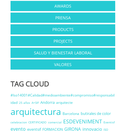
AWARDS
PRENSA
PRODUCTS
PROJECTS
SALUD Y BIENESTAR LABORAL
VALORES
TAG CLOUD
#Iso14001#Calidad#medioambiente#compromiso#responsabil
Andorra
idad
arquitecte
25 años
A+SIF
arquitectura
butirales de color
Barcelona
ESDEVENIMENT
celebracion
CERTIFICADO
comercial
Eventisf
evento
GIRONA
innovacio
eventsif
FORMACION
ISO