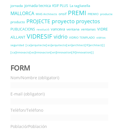
jornada tecnica
jornada
KSIF PLUS
La tagliatella
PREMI
MALLORCA
onsif
MIAS Architects
PREMIO
producte
proyecto
PROJECTE
proyectos
producto
vanceva
VIDRE
PUBLICACIONS
ventana
ventanas
revolució
VIDRESIF
vidrio
AÏLLANT
VIDRIO TEMPLADO
vidrios
seguridad
[:ca]arquitecte[:es]arquitecto[:en]architect[:fr]architect[:]
[:ca]innovacio[:es]innovacion[:en]innovation[:fr]innovation[:]
FORM
Nom/Nombre (obligatori)
E-mail (obligatori)
Telèfon/Teléfono
Població/Población