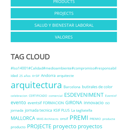
PRODUCTS
PROJECTS
SALUD Y BIENESTAR LABORAL
VALORES
TAG CLOUD
#Iso14001#Calidad#medioambiente#compromiso#responsabil
Andorra
idad
arquitecte
25 años
A+SIF
arquitectura
butirales de color
Barcelona
ESDEVENIMENT
celebracion
CERTIFICADO
comercial
Eventisf
evento
GIRONA
innovacio
eventsif
FORMACION
ISO
jornada tecnica
jornada
KSIF PLUS
La tagliatella
PREMI
MALLORCA
onsif
MIAS Architects
PREMIO
producte
proyecto
PROJECTE
proyectos
producto