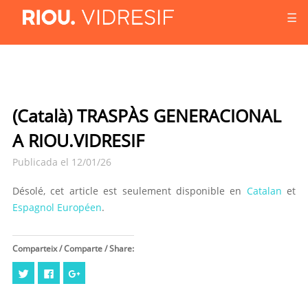
☰
(Català) TRASPÀS GENERACIONAL
A RIOU.VIDRESIF
Publicada el 12/01/26
Désolé, cet article est seulement disponible en
Catalan
et
Espagnol Européen
.
Comparteix / Comparte / Share:
Cliquez
Cliquez
Cliquez
pour
pour
pour
partager
partager
partager
sur
sur
sur
Twitter(ouvre
Facebook(ouvre
Google+