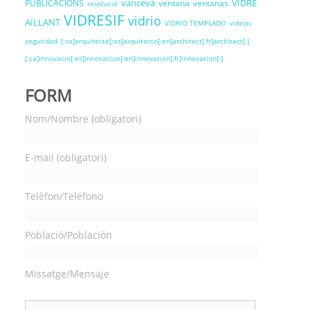
vanceva
VIDRE
PUBLICACIONS
ventana
ventanas
revolució
VIDRESIF
vidrio
AÏLLANT
VIDRIO TEMPLADO
vidrios
seguridad
[:ca]arquitecte[:es]arquitecto[:en]architect[:fr]architect[:]
[:ca]innovacio[:es]innovacion[:en]innovation[:fr]innovation[:]
FORM
Nom/Nombre (obligatori)
E-mail (obligatori)
Telèfon/Teléfono
Població/Población
Missatge/Mensaje