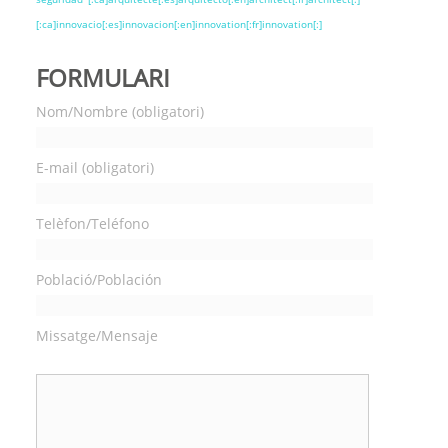
[:ca]innovacio[:es]innovacion[:en]innovation[:fr]innovation[:]
FORMULARI
Nom/Nombre (obligatori)
E-mail (obligatori)
Telèfon/Teléfono
Població/Población
Missatge/Mensaje