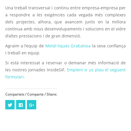
Una treball transversal i continu entre empresa-empresa per
a respondre a les exigències cada vegada més complexes
dels projectes, alhora, que avancem junts en la millora
contínua amb nous desenvolupaments i solucions en el vidre
d’altes prestacions i de gran dimensió.
Agraïm a l’equip de
Metàl·liques Grabalosa
la seva confiança
i treball en equip.
Si està interessat a reservar o demanar més informació de
les nostres jornades InsideSIF.
Empleni si us plau el següent
formulari.
Comparteix / Comparte / Share:
Feu
Click
Feu
clic
to
clic
per
share
per
compartir
on
compartir
al
Facebook
a
Twitter
(Opens
Google+
(Opens
in
(Opens
in
new
in