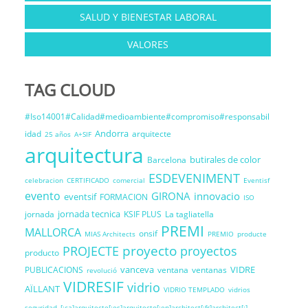
SALUD Y BIENESTAR LABORAL
VALORES
TAG CLOUD
#Iso14001#Calidad#medioambiente#compromiso#responsabil
Andorra
idad
arquitecte
25 años
A+SIF
arquitectura
butirales de color
Barcelona
ESDEVENIMENT
celebracion
CERTIFICADO
comercial
Eventisf
evento
GIRONA
innovacio
eventsif
FORMACION
ISO
jornada tecnica
jornada
KSIF PLUS
La tagliatella
PREMI
MALLORCA
onsif
MIAS Architects
PREMIO
producte
proyecto
PROJECTE
proyectos
producto
vanceva
VIDRE
PUBLICACIONS
ventana
ventanas
revolució
VIDRESIF
vidrio
AÏLLANT
VIDRIO TEMPLADO
vidrios
seguridad
[:ca]arquitecte[:es]arquitecto[:en]architect[:fr]architect[:]