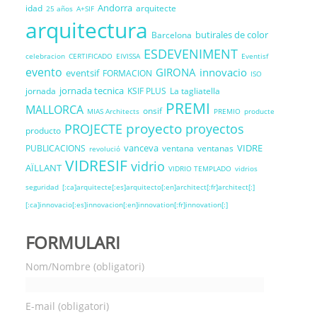
Andorra
idad
arquitecte
25 años
A+SIF
arquitectura
butirales de color
Barcelona
ESDEVENIMENT
celebracion
CERTIFICADO
EIVISSA
Eventisf
evento
GIRONA
innovacio
eventsif
FORMACION
ISO
jornada tecnica
jornada
KSIF PLUS
La tagliatella
PREMI
MALLORCA
onsif
MIAS Architects
PREMIO
producte
proyecto
PROJECTE
proyectos
producto
vanceva
VIDRE
PUBLICACIONS
ventana
ventanas
revolució
VIDRESIF
vidrio
AÏLLANT
VIDRIO TEMPLADO
vidrios
seguridad
[:ca]arquitecte[:es]arquitecto[:en]architect[:fr]architect[:]
[:ca]innovacio[:es]innovacion[:en]innovation[:fr]innovation[:]
FORMULARI
Nom/Nombre (obligatori)
E-mail (obligatori)