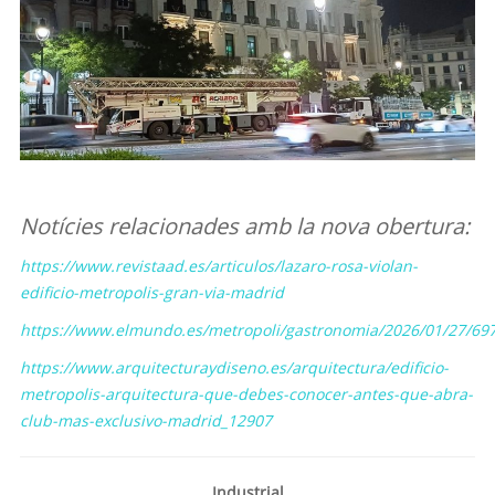
.
Notícies relacionades amb la nova obertura:
https://www.revistaad.es/articulos/lazaro-rosa-violan-
edificio-metropolis-gran-via-madrid
https://www.elmundo.es/metropoli/gastronomia/2026/01/27/6
https://www.arquitecturaydiseno.es/arquitectura/edificio-
metropolis-arquitectura-que-debes-conocer-antes-que-abra-
club-mas-exclusivo-madrid_12907
Industrial