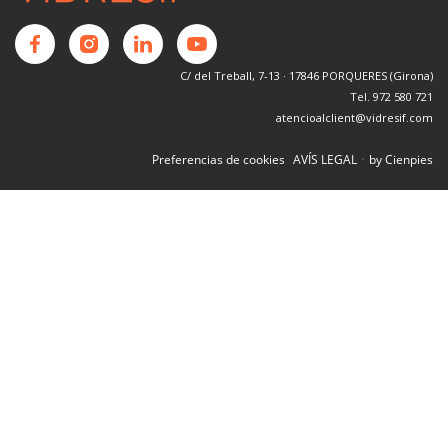
C/ del Treball, 7-13 · 17846 PORQUERES (Girona)
Tel. 972 580 721
atencioalclient@vidresif.com
·
Preferencias de cookies
AVÍS LEGAL
by Cienpies