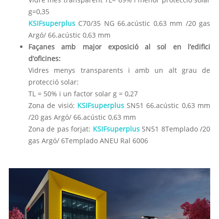
g=0,35
KSIFsuperplus
C70/35 NG 66.acústic 0,63 mm /20 gas
Argó/ 66.acústic 0,63 mm
Façanes amb major exposició al sol en l’edifici
d’oficines:
Vidres menys transparents i amb un alt grau de
protecció solar:
TL = 50% i un factor solar g = 0,27
Zona de visió:
KSIFsuperplus
SN51 66.acústic 0,63 mm
/20 gas Argó/ 66.acústic 0,63 mm
Zona de pas forjat:
KSIFsuperplus
SN51 8Templado /20
gas Argó/ 6Templado ANEU Ral 6006