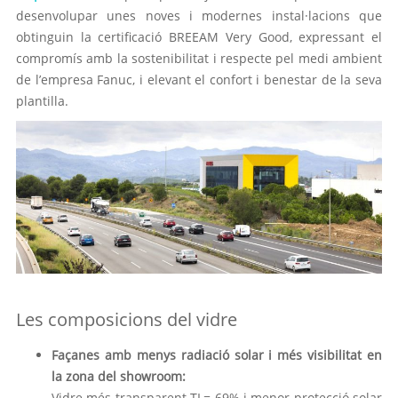
desenvolupar unes noves i modernes instal·lacions que
obtinguin la certificació BREEAM Very Good, expressant el
compromís amb la sostenibilitat i respecte pel medi ambient
de l’empresa Fanuc, i elevant el confort i benestar de la seva
plantilla.
Les composicions del vidre
Façanes amb menys radiació solar i més visibilitat en
la zona del showroom:
Vidre més transparent TL= 69% i menor protecció solar