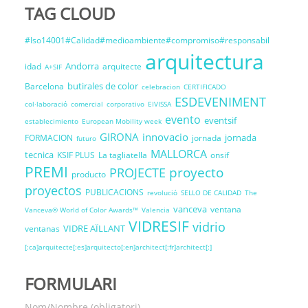
TAG CLOUD
#Iso14001#Calidad#medioambiente#compromiso#responsabil
arquitectura
Andorra
idad
arquitecte
A+SIF
butirales de color
Barcelona
celebracion
CERTIFICADO
ESDEVENIMENT
col·laboració
comercial
corporativo
EIVISSA
evento
eventsif
establecimiento
European Mobility week
GIRONA
innovacio
jornada
FORMACION
jornada
futuro
MALLORCA
tecnica
KSIF PLUS
La tagliatella
onsif
PREMI
proyecto
PROJECTE
producto
proyectos
PUBLICACIONS
revolució
SELLO DE CALIDAD
The
vanceva
ventana
Vanceva® World of Color Awards™
Valencia
VIDRESIF
vidrio
VIDRE AÏLLANT
ventanas
[:ca]arquitecte[:es]arquitecto[:en]architect[:fr]architect[:]
FORMULARI
Nom/Nombre (obligatori)