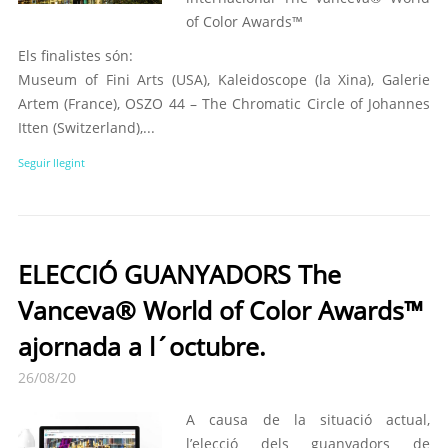
of Color Awards™
Els finalistes són:
Museum of Fini Arts (USA), Kaleidoscope (la Xina), Galerie
Artem (France), OSZO 44 – The Chromatic Circle of Johannes
Itten (Switzerland),...
Seguir llegint
ELECCIÓ GUANYADORS The
Vanceva® World of Color Awards™
ajornada a l´octubre.
26/08/20
A causa de la situació actual,
l’elecció dels guanyadors de