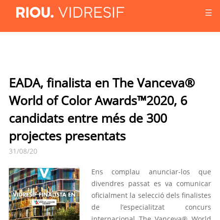
☰
EADA, finalista en The Vanceva®
World of Color Awards™2020, 6
candidats entre més de 300
projectes presentats
31/08/20
Ens complau anunciar-los que
divendres passat es va comunicar
oficialment la selecció dels finalistes
de l’especialitzat concurs
internacional The Vanceva® World