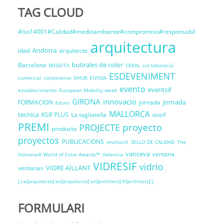
TAG CLOUD
#Iso14001#Calidad#medioambiente#compromiso#responsabil
arquitectura
Andorra
idad
arquitecte
butirales de color
Barcelona
BOGOTA
CEKAL
col·laboració
ESDEVENIMENT
comercial
corporativo
DHUB
EIVISSA
evento
eventsif
establecimiento
European Mobility week
GIRONA
innovacio
jornada
FORMACION
jornada
futuro
MALLORCA
tecnica
KSIF PLUS
La tagliatella
onsif
PREMI
proyecto
PROJECTE
producto
proyectos
PUBLICACIONS
revolució
SELLO DE CALIDAD
The
vanceva
ventana
Vanceva® World of Color Awards™
Valencia
VIDRESIF
vidrio
VIDRE AÏLLANT
ventanas
[:ca]arquitecte[:es]arquitecto[:en]architect[:fr]architect[:]
FORMULARI