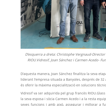
D’esquerra a dreta: Christophe Vergnaud-Director
RIOU.Vidresif, Joan Sánchez i Carmen Acedo- Fun
D’aquesta manera, Joan Sánchez finalitza la seva etapa
liderant l’empresa situada a Banyoles, després de 32 an
és oferir la màxima especialització en solucions tècniq
Vidresif va ser adquirida pel grup francès RIOU.Glass
la seva esposa i sòcia Carmen Acedo i a la resta equipo
seves funcions i amb això, assegurar i millorar a fu