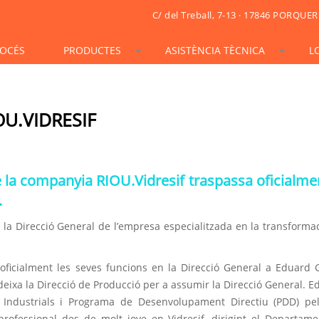
C/ del Treball, 7-13 · 17846 PORQUER
OCÉS
PRODUCTES
ASISTÈNCIA TÈCNICA
L
STONESIF
IDSIF
ONSIF
ARTSIF
TSIF/LSIF
SOLARSIF
ACUSTICSIF
VIDRESIF
KSIF
KSIF PLUS/SUPERPLUS
U.VIDRESIF
TOTALSIF
 la companyia RIOU.Vidresif traspassa oficialmen
.
de la Direcció General de l’empresa especialitzada en la transforma
oficialment les seves funcions en la Direcció General a Eduard 
eixa la Direcció de Producció per a assumir la Direcció General. E
s Industrials i Programa de Desenvolupament Directiu (PDD) pe
professional des de molt jove en Vidresif, dirigint el Departam