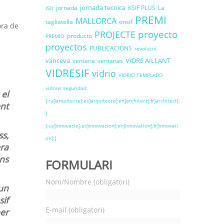
jornada tecnica
jornada
KSIF PLUS
La
ISO
PREMI
MALLORCA
tagliatella
onsif
ora de
proyecto
PROJECTE
producto
PREMIO
proyectos
PUBLICACIONS
revolució
vanceva
VIDRE AÏLLANT
ventana
ventanas
VIDRESIF
vidrio
VIDRIO TEMPLADO
vidrios seguridad
el
[:ca]arquitecte[:es]arquitecto[:en]architect[:fr]architect[:
nt
]
[:ca]innovacio[:es]innovacion[:en]innovation[:fr]innovati
s,
on[:]
era
ons
FORMULARI
Nom/Nombre (obligatori)
un
if
E-mail (obligatori)
per