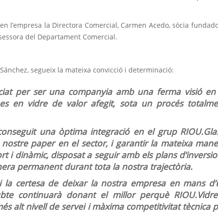
en l’empresa la Directora Comercial, Carmen Acedo, sòcia fundad
ssessora del Departament Comercial.
Sánchez, segueix la mateixa convicció i determinació:
enciat per ser una companyia amb una ferma visió en 
s en vidre de valor afegit, sota un procés totalme
onseguit una òptima integració en el grup RIOU.Glas
l nostre paper en el sector, i garantir la mateixa man
rt i dinàmic, disposat a seguir amb els plans d’inversi
anera permanent durant tota la nostra trajectòria.
 i la certesa de deixar la nostra empresa en mans d’
bte continuarà donant el millor perquè RIOU.Vidres
més alt nivell de servei i màxima competitivitat tècnica 