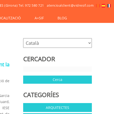
ES (Girona)
Tel. 972 580 721
-
atencioalclient@vidresif.com
OCALITZACIÓ
A+SIF
BLOG
CERCADOR
t la
ció de
CATEGORÍES
Garcia
duard,
ARQUITECTES
l IESE
ent de