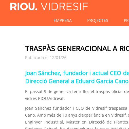
EMPRESA
PROJECTES
PR
TRASPÀS GENERACIONAL A RIO
Publicada el 12/01/26
Joan Sánchez, fundador i actual CEO de
Direcció General a Eduard Garcia Cano
El passat 9 de gener va tenir lloc el traspàs oficial 
vidres RIOU.Vidresif.
Joan Sanchez fundador i CEO de Vidresif traspassa 
Cano. Amb més de 10 anys d’experiència en Vidresif, d
Enginyer Industrial, Màster en Direcció de Plante
Business School, ha desenvolupat la seva activitat 