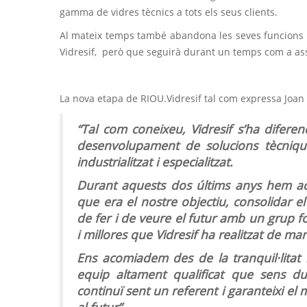
gamma de vidres tècnics a tots els seus clients.
Al mateix temps també abandona les seves funcions 
Vidresif, però que seguirà durant un temps com a a
La nova etapa de RIOU.Vidresif tal com expressa Joan 
“Tal com coneixeu, Vidresif s’ha difer
desenvolupament de solucions tècnique
industrialitzat i especialitzat.
Durant aquests dos últims anys hem ac
que era el nostre objectiu, consolidar e
de fer i de veure el futur amb un grup fo
i millores que Vidresif ha realitzat de m
Ens acomiadem des de la tranquil·litat
equip altament qualificat que sens du
continuï sent un referent i garanteixi el 
al futur”.