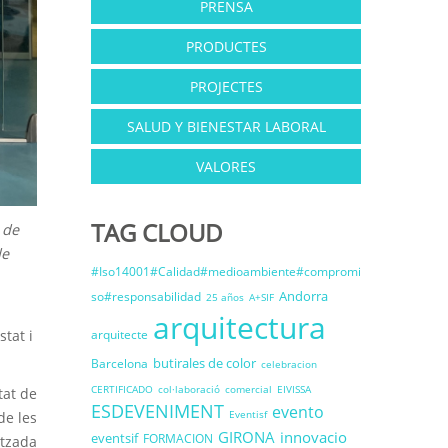
PRENSA
PRODUCTES
PROJECTES
SALUD Y BIENESTAR LABORAL
VALORES
TAG CLOUD
 de
de
#Iso14001#Calidad#medioambiente#compromi
Andorra
so#responsabilidad
25 años
A+SIF
arquitectura
stat i
arquitecte
butirales de color
Barcelona
celebracion
CERTIFICADO
col·laboració
comercial
EIVISSA
tat de
ESDEVENIMENT
evento
Eventisf
de les
GIRONA
innovacio
eventsif
FORMACION
itzada