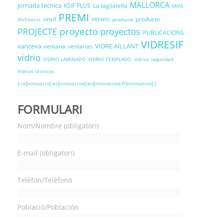
MALLORCA
jornada tecnica
KSIF PLUS
La tagliatella
MIAS
PREMI
onsif
producto
Architects
PREMIO
producte
proyecto
PROJECTE
proyectos
PUBLICACIONS
VIDRESIF
vanceva
VIDRE AÏLLANT
ventana
ventanas
vidrio
VIDRIO LAMINADO
VIDRIO TEMPLADO
vidrios seguridad
Vidrios técnicos
[:ca]innovacio[:es]innovacion[:en]innovation[:fr]innovation[:]
FORMULARI
Nom/Nombre (obligatori)
E-mail (obligatori)
Telèfon/Teléfono
Població/Población