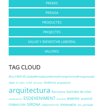
PREMIS
PRENSA
PRODUCTES
PROJECTES
SALUD Y BIENESTAR LABORAL
VALORES
TAG CLOUD
#Iso14001#Calidad#medioambiente#compromiso#responsabil
Andorra
idad
arquitecte
25 años
A+SIF
Alicante
arquitectura
butirales de color
Barcelona
ESDEVENIMENT
evento
eventsif
celebracion
Eventisf
GIRONA
innovacio
FORMACION
jornada
HARQUITECTES
ISO