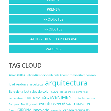
PRENSA
PRODUCTES
PROJECTES
SALUD Y BIENESTAR LABORAL
VALORES
TAG CLOUD
#Iso14001#Calidad#medioambiente#compromiso#responsabil
arquitectura
Andorra
idad
arquitecte
butirales de color
Barcelona
CEKAL
col·laboració
comercial
ESDEVENIMENT
corporativo
DHUB
EIVISSA
establecimiento
evento
eventsif
FORMACION
European Mobility week
feria
GIRONA
innovacio
jornada tecnica
jornada
KSIF
futuro