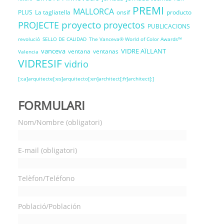
PREMI
MALLORCA
PLUS
La tagliatella
onsif
producto
proyecto
PROJECTE
proyectos
PUBLICACIONS
revolució
SELLO DE CALIDAD
The Vanceva® World of Color Awards™
vanceva
VIDRE AÏLLANT
ventana
ventanas
Valencia
VIDRESIF
vidrio
[:ca]arquitecte[:es]arquitecto[:en]architect[:fr]architect[:]
FORMULARI
Nom/Nombre (obligatori)
E-mail (obligatori)
Telèfon/Teléfono
Població/Población