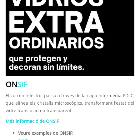
ON
SIF
El corrent elèctric passa a través de la capa intermèdia PDLC,
que alinea els cristalls microscòpics, transformant l’estat del
vidre translúcid en transparent.
Més informació de ONSIF
Veure exemples de ONSIF: