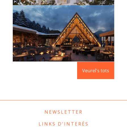
HOTEL BOUTIQUE VARA DEL REY
(IBIZA)
Més informació
APRÈS – SKI L’ABARSET
Veurel's tots
Més informació
NEWSLETTER
LINKS D'INTERÈS