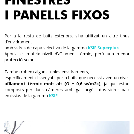
FINESTRES
I PANELLS FIXOS
Per a la resta de buits exteriors, s'ha utilitzat un altre tipus
d'envidrament
amb vidres de capa selectiva de la gamma
KSIF Superplus
,
Aporta el mateix nivell d'aïllament tèrmic, però una menor
protecció solar.
També trobem alguns triples envidraments,
específicament dissenyats per a buits que necessitaven un nivell
aïllament tèrmic molt alt (O = 0,6 w/m2k)
, ja que estan
composts per dues càmeres amb gas argó i dos vidres baix
emissius de la gamma
KSIF
.