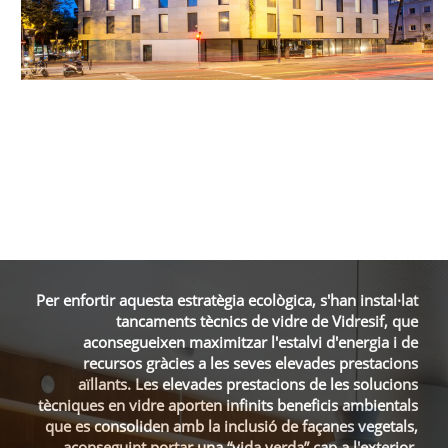
Per enfortir aquesta estratègia ecològica, s'han instal·lat
tancaments tècnics de vidre de Vidresif
, que
aconsegueixen maximitzar l'estalvi
d'energia i de
recursos
gràcies a les seves elevades prestacions
aïllants.
Les elevades prestacions de les solucions
tècniques en vidre aporten infinits beneficis ambientals
que es consoliden amb la inclusió de façanes vegetals,
aconseguint portar una “vida verda” cap a l'exterior.