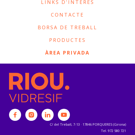
LINKS D'INTERÈS
CONTACTE
BORSA DE TREBALL
PRODUCTES
ÀREA PRIVADA
C/ del Treball, 7-13 · 17846 PORQUERES (Girona)
Tel. 972 580 721