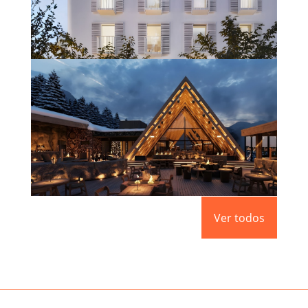
HOTEL BOUTIQUE VARA DEL REY
(IBIZA)
Saber más
APRÈS – SKI L’ABARSET
Ver todos
Saber más