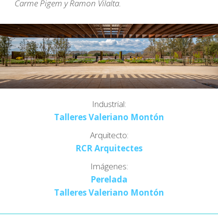
Carme Pigem y Ramon Vilalta.
Industrial:
Talleres Valeriano Montón
Arquitecto:
RCR Arquitectes
Imágenes:
Perelada
Talleres Valeriano Montón