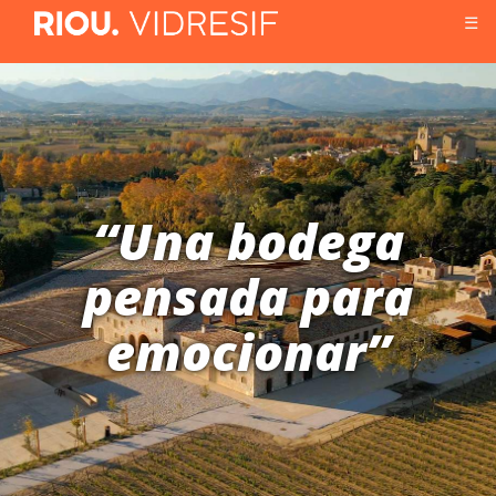
☰
“Una bodega
pensada para
emocionar”