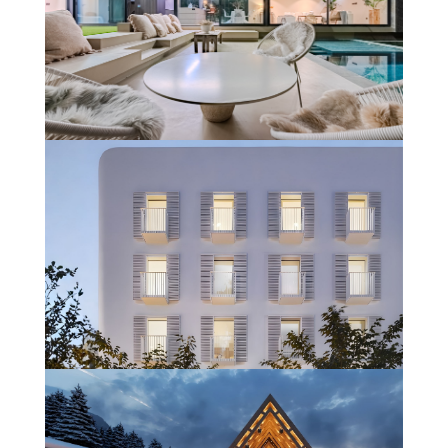
UNIFAMILIAR #CLARODELUZ
(GIRONA)
En savoir plus
HOTEL BOUTIQUE VARA DEL REY
(IBIZA)
En savoir plus