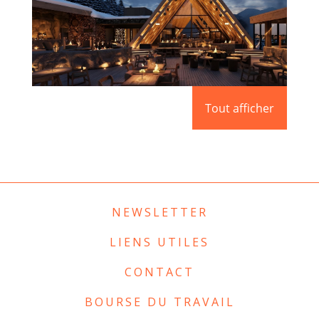
APRÈS – SKI L’ABARSET
Tout afficher
En savoir plus
NEWSLETTER
LIENS UTILES
CONTACT
BOURSE DU TRAVAIL