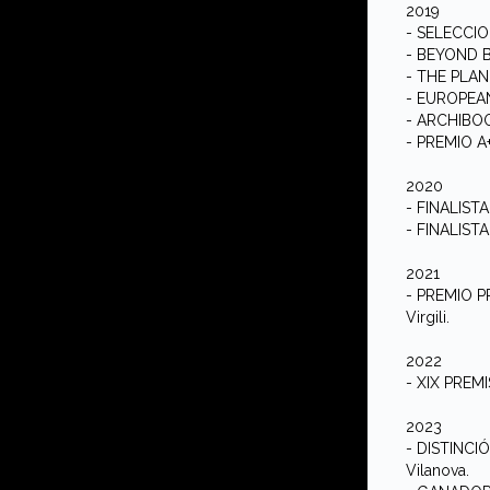
2019
- SELECCION
- BEYOND B
- THE PLAN
- EUROPEAN
- ARCHIBO
- PREMIO A+
2020
- FINALIST
- FINALISTA
2021
- PREMIO P
Virgili.
2022
- XIX PREM
2023
- DISTINCIÓ
Vilanova.