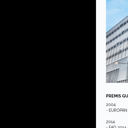
PREMIS GU
2004
- EUROPAN 7
2014
- FAD 2014