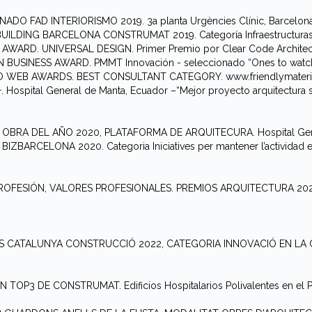
ADO FAD INTERIORISMO 2019. 3a planta Urgències Clínic, Barcelona
UILDING BARCELONA CONSTRUMAT 2019. Categoría Infraestructuras, 
 AWARD. UNIVERSAL DESIGN. Primer Premio por Clear Code Architec
 BUSINESS AWARD. PMMT Innovación - seleccionado “Ones to watc
O WEB AWARDS. BEST CONSULTANT CATEGORY. www.friendlymateri
. Hospital General de Manta, Ecuador –“Mejor proyecto arquitectura sa
A OBRA DEL AÑO 2020, PLATAFORMA DE ARQUITECURA. Hospital Gene
 BIZBARCELONA 2020. Categoria Iniciatives per mantener l’actividad 
ROFESIÓN, VALORES PROFESIONALES. PREMIOS ARQUITECTURA 2021 PO
IS CATALUNYA CONSTRUCCIÓ 2022, CATEGORIA INNOVACIÓ EN LA CO
N TOP3 DE CONSTRUMAT. Edificios Hospitalarios Polivalentes en el Parc 