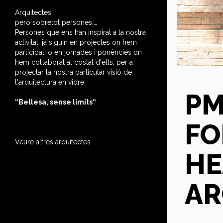
Arquitectes,
però sobretot persones,…
Persones que ens han inspirat a la nostra
activitat, ja siguin en projectes on hem
participat, o en jornades i ponències on
hem col·laborat al costat d'ells, per a
projectar la nostra particular visió de
l'arquitectura en vidre:
P
“Bellesa, sense límits“
FO
Veure altres arquitectes
HE
AR