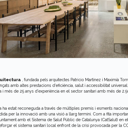
uitectura
, fundada pels arquitectes Patricio Martínez i Maximià Torr
ançats amb altes prestacions d'eficiència, salut i accessibilitat univer
 i més de 25 anys d'experiència en el sector sanitari amb més de 2.5
 ha estat reconeguda a través de múltiples premis i esments nacionals i
ida per la innovació amb una visió a llarg termini. Com a fita importa
 juntament amb el Sistema de Salut Públic de Catalunya (CatSalut) en
 reforçar el sistema sanitari local enfront de la crisi provocada per la 