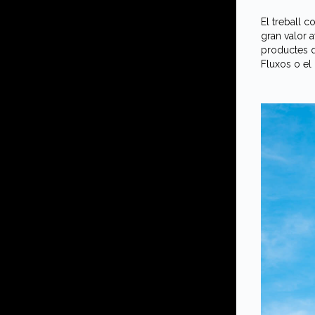
El treball 
gran valor 
productes q
Fluxos o el