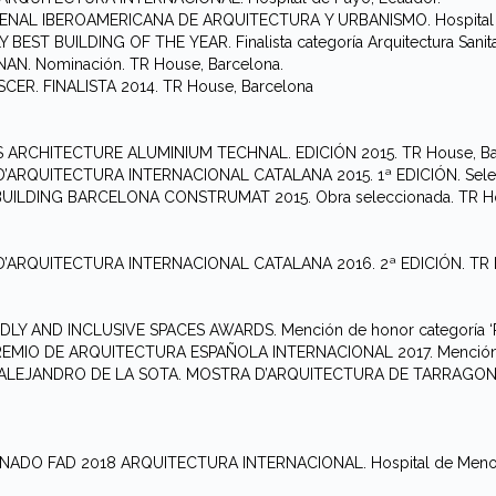
 BIENAL IBEROAMERICANA DE ARQUITECTURA Y URBANISMO. Hospital 
 BEST BUILDING OF THE YEAR. Finalista categoría Arquitectura Sanita
NAN. Nominación. TR House, Barcelona.
SCER. FINALISTA 2014. TR House, Barcelona
 ARCHITECTURE ALUMINIUM TECHNAL. EDICIÓN 2015. TR House, Ba
’ARQUITECTURA INTERNACIONAL CATALANA 2015. 1ª EDICIÓN. Selecci
UILDING BARCELONA CONSTRUMAT 2015. Obra seleccionada. TR Hou
’ARQUITECTURA INTERNACIONAL CATALANA 2016. 2ª EDICIÓN. TR H
NDLY AND INCLUSIVE SPACES AWARDS. Mención de honor categoría ‘Re
REMIO DE ARQUITECTURA ESPAÑOLA INTERNACIONAL 2017. Mención de
 ALEJANDRO DE LA SOTA. MOSTRA D’ARQUITECTURA DE TARRAGONA 2017
NADO FAD 2018 ARQUITECTURA INTERNACIONAL. Hospital de Menon