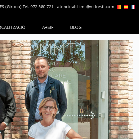
ES (Girona)
Tel. 972 580 721
-
atencioalclient@vidresif.com
OCALITZACIÓ
A+SIF
BLOG