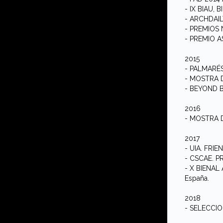
- IX BIAU,
- ARCHDAILY
- PREMIOS 
- PREMIO A
2015
- PALMARÉS
- MOSTRA D
- BEYOND B
2016
- MOSTRA D
2017
- UIA. FRIE
- CSCAE. P
- X BIENAL
España.
2018
- SELECCIO