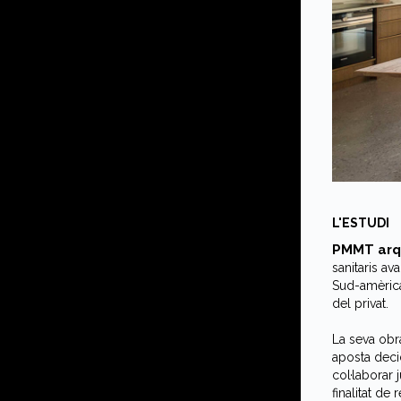
L'ESTUDI
PMMT arq
sanitaris av
Sud-amèrica
del privat.
La seva obra
aposta decid
col·laborar
finalitat de