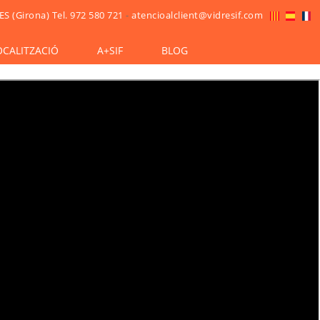
ES (Girona)
Tel. 972 580 721
-
atencioalclient@vidresif.com
OCALITZACIÓ
A+SIF
BLOG