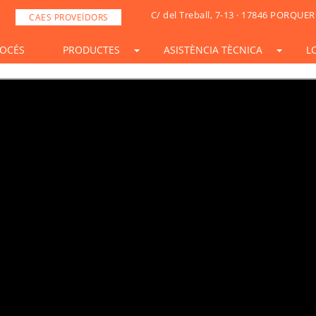
C/ del Treball, 7-13 · 17846 PORQUER
CAES PROVEÏDORS
OCÉS
PRODUCTES
ASISTÈNCIA TÈCNICA
L
STONESIF
IDSIF
ONSIF
ARTSIF
TSIF/LSIF
SOLARSIF
ACUSTICSIF
VIDRESIF
KSIF
KSIF PLUS/SUPERPLUS
TOTALSIF