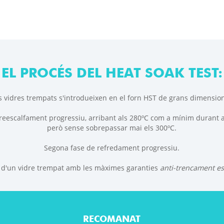
EL PROCÉS DEL HEAT SOAK TEST:
s vidres trempats s'introdueixen en el forn HST de grans dimensio
reescalfament progressiu, arribant als 280ºC com a mínim durant 
però sense sobrepassar mai els 300ºC.
Segona fase de refredament progressiu.
 d'un vidre trempat amb les màximes garanties
anti-trencament e
RECOMANAT