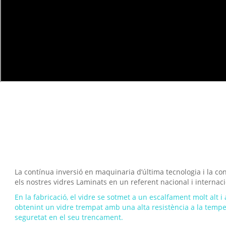
La contínua inversió en maquinaria d’última tecnologia i la con
els nostres vidres Laminats en un referent nacional i internaci
En la fabricació, el vidre se sotmet a un escalfament molt alt 
obtenint un vidre trempat amb una alta resistència a la temp
seguretat en el seu trencament.