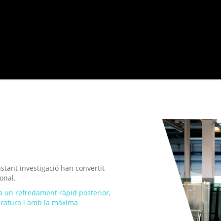
stant investigació han convertit
onal.
i a un refredament ràpid posterior,
eratura i amb la màxima