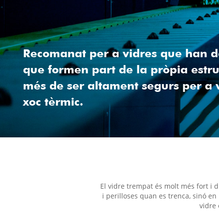
Recomanat per a vidres que han d
que formen part de la pròpia estruc
més de ser altament segurs per a 
xoc tèrmic.
El vidre trempat és molt més fort i
i perilloses quan es trenca, sinó en
vidre