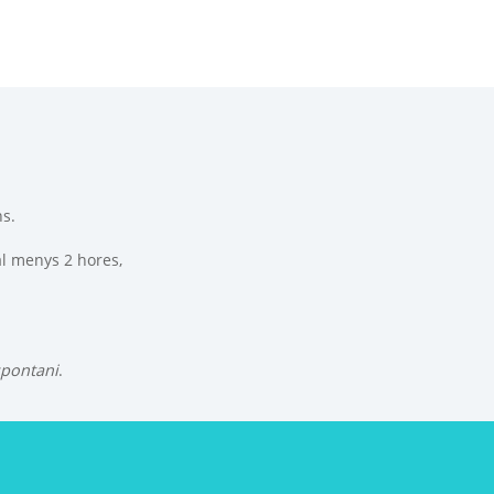
ns.
al menys 2 hores,
spontani
.