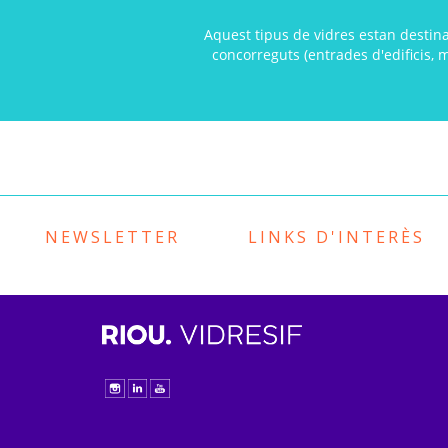
Aquest tipus de vidres estan destina
concorreguts (entrades d'edificis, 
NEWSLETTER
LINKS D'INTERÈS