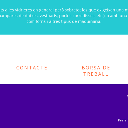
ts a les vidrieres en general però sobretot les que exigeixen una ma
mampares de dutxes, vestuaris, portes corredisses, etc.), o amb una
com forns i altres tipus de maquinària.
CONTACTE
BORSA DE
TREBALL
Prefer