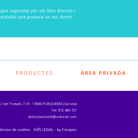
jor seguretat per ser llocs d'accés i
 activitat que provoca un xoc tèrmic
PRODUCTES
ÀREA PRIVADA
C/ del Treball, 7-13 · 17846 PORQUERES (Girona)
Tel. 972 580 721
atencioalclient@vidresif.com
·
ències de cookies
AVÍS LEGAL
by Cienpies