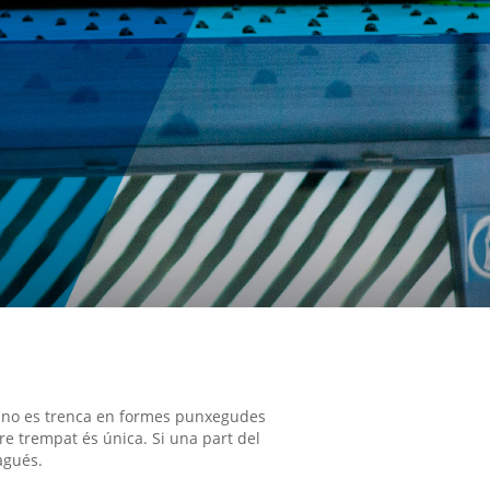
 i no es trenca en formes punxegudes
dre trempat és única. Si una part del
agués.