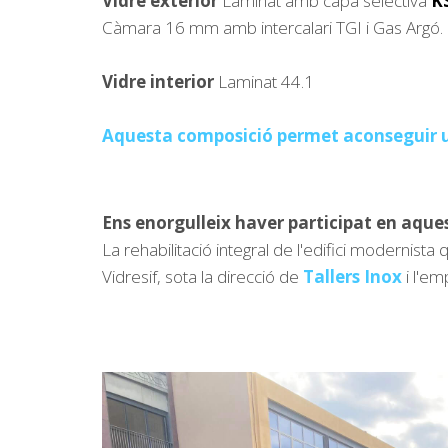
Vidre exterior
Laminat amb capa selectiva
K
Càmara 16 mm amb intercalari TGI i Gas Argó.
Vidre interior
Laminat 44.1
Aquesta composició permet aconseguir una
Ens enorgulleix haver participat en aque
La rehabilitació integral de l'edifici modernista
Vidresif, sota la direcció de
Tallers Inox
i l'e