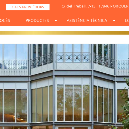
C/ del Treball, 7-13 · 17846 PORQUER
CAES PROVEÏDORS
OCÉS
PRODUCTES
ASISTÈNCIA TÈCNICA
L
STONESIF
IDSIF
ONSIF
ARTSIF
TSIF/LSIF
SOLARSIF
ACUSTICSIF
VIDRESIF
KSIF
KSIF PLUS/SUPERPLUS
TOTALSIF