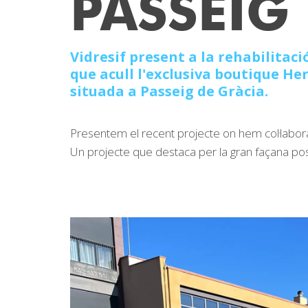
PASSEIG
Vidresif present a la rehabilitaci
que acull l'exclusiva boutique He
situada a Passeig de Gràcia.
Presentem el recent projecte on hem col·labora
Un projecte que destaca per la gran façana post