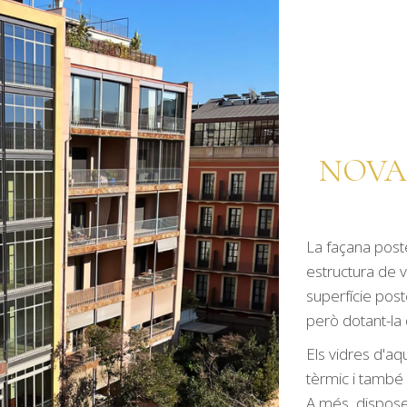
NOVA
La façana post
estructura de 
superfície post
però dotant-la d
Els vidres d'aq
tèrmic i també 
A més, disposen