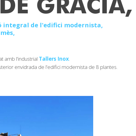
 DE GRÀCIA
ó integral de l'edifici modernista,
rmès,
t amb l'industrial
Tallers Inox
.
erior envidrada de l'edifici modernista de 8 plantes.