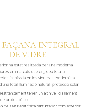
 FAÇANA INTEGRAL
DE VIDRE
erior ha estat realitzada per una moderna
vidres emmarcats que engloba tota la
erior, inspirada en les vidrieres modernista,
'una total il·luminació natural i protecció solar.
uest tancament tenen un alt nivell d'aïllament
de protecció solar.
 de seguretat física tant interior com exterior