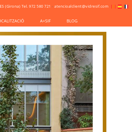
ES (Girona)
Tel. 972 580 721
-
atencioalclient@vidresif.com
OCALITZACIÓ
A+SIF
BLOG