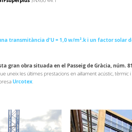
SIFsuperplus
SNX60 44.1
 transmitància d'U = 1,0 w/m².k i un factor solar de
sta gran obra situada en el Passeig de Gràcia, núm. 8
 que uneix les últimes prestacions en aïllament acústic, tèrmic
mpresa
Urcotex
.