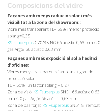
Composicions del vidre
Façanes amb menys radiació solar i més
visibilitat a la zona del showroom::
Vidre més transparent TL= 69% i menor protecció
solar g=0,35
KSIFsuperplus
C70/35 NG 66.acústic 0,63 mm /20
gas Argó/ 66.acústic 0,63 mm
Façanes amb més exposició al sol a l'edifici
d'oficines:
Vidres menys transparents i amb un alt grau de
protecció solar:
TL = 50% i un factor solar g = 0,27
Zona de visió:
KSIFsuperplus
SN51 66.acústic 0,63
mm /20 gas Argó/ 66.acústic 0,63 mm
Zona de pas forjat:
KSIFsuperplus
SN51 8Trempat