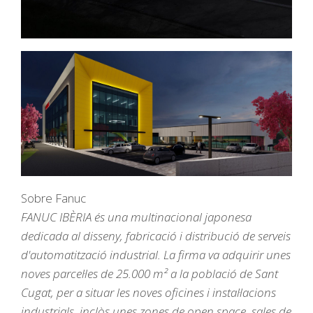
Sobre Fanuc
FANUC IBÈRIA és una multinacional japonesa
dedicada al disseny, fabricació i distribució de serveis
d'automatització industrial. La firma va adquirir unes
noves parcel·les de 25.000 m² a la població de Sant
Cugat, per a situar les noves oficines i instal·lacions
industrials, inclòs unes zones de open space, sales de