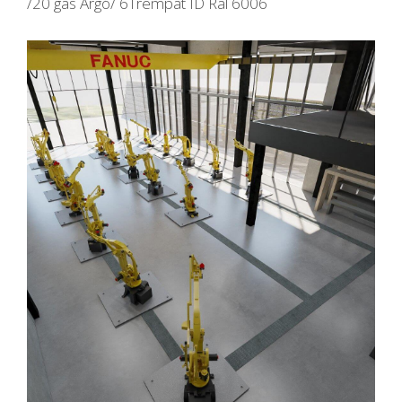
/20 gas Argó/ 6Trempat ID Ral 6006