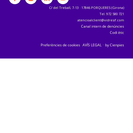
C/ del Treball, 7-13 · 17846 PORQUERES (Girona)
Tel. 972 580 721
atencioalclient@vidresif.com
Canal intern de denúncies
Codi ètic
·
Preferències de cookies
AVÍS LEGAL
by Cienpies