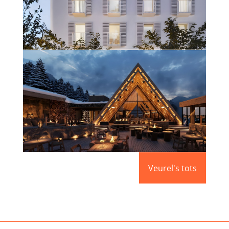
HOTEL BOUTIQUE VARA DEL REY
(IBIZA)
Més informació
APRÈS – SKI L’ABARSET
Veurel's tots
Més informació