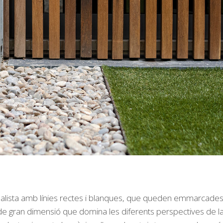
imalista amb línies rectes i blanques, que queden emmarcade
e de gran dimensió que domina les diferents perspectives de la 