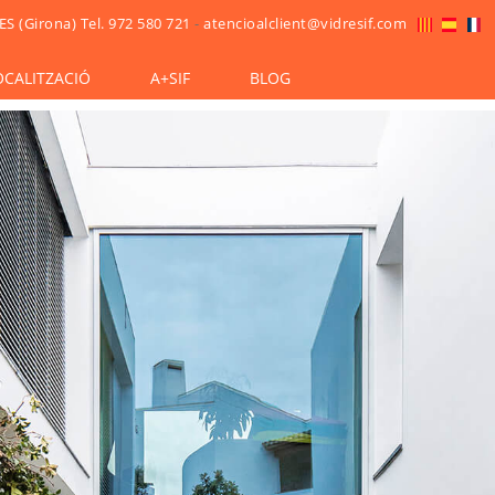
ES (Girona)
Tel. 972 580 721
-
atencioalclient@vidresif.com
OCALITZACIÓ
A+SIF
BLOG