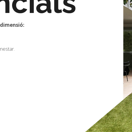
ncials
 dimensió:
nestar.