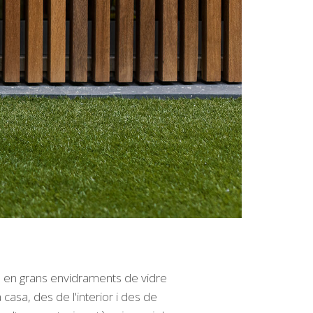
s en grans envidraments de vidre
casa, des de l'interior i des de