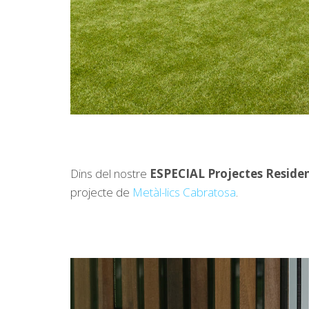
Dins del nostre
ESPECIAL Projectes Residen
projecte de
Metàl-lics Cabratosa
.