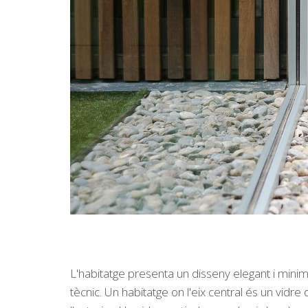
L'habitatge presenta un disseny elegant i min
tècnic. Un habitatge on l'eix central és un vidr