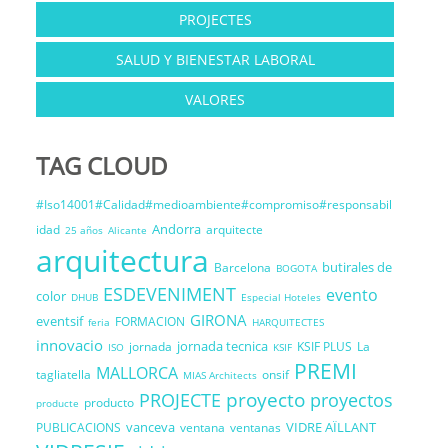
PROJECTES
SALUD Y BIENESTAR LABORAL
VALORES
TAG CLOUD
#Iso14001#Calidad#medioambiente#compromiso#responsabil
Andorra
idad
arquitecte
25 años
Alicante
arquitectura
butirales de
Barcelona
BOGOTA
ESDEVENIMENT
evento
color
DHUB
Especial Hoteles
GIRONA
eventsif
FORMACION
feria
HARQUITECTES
innovacio
jornada tecnica
jornada
KSIF PLUS
La
ISO
KSIF
PREMI
MALLORCA
tagliatella
onsif
MIAS Architects
proyecto
PROJECTE
proyectos
producto
producte
vanceva
VIDRE AÏLLANT
PUBLICACIONS
ventana
ventanas