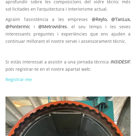
aprofundir sobre les composicions del vidre tècnic més
sol·licitades en l’arquitectura i interiorisme actual.
Agraïm l’assistència a les empreses
@Reylo, @TanLux,
@Pontermic
i
@Metrovidres
, el seu temps i les seves
interessants preguntes i experiències que ens ajuden a
continuar millorant el nostre servei i assessorament tècnic.
Si estàs interessat a assistir a una jornada tècnica
INSIDESIF
,
pots registrar-te en el nostre apartat web:
Registrar-me