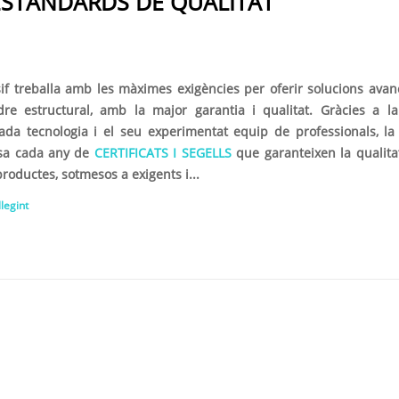
 ESTÀNDARDS DE QUALITAT
sif treballa amb les màximes exigències per oferir solucions ava
dre estructural, amb la major garantia i qualitat. Gràcies a l
ada tecnologia i el seu experimentat equip de professionals, la
sa cada any de
CERTIFICATS I SEGELLS
que garanteixen la qualita
roductes, sotmesos a exigents i...
llegint