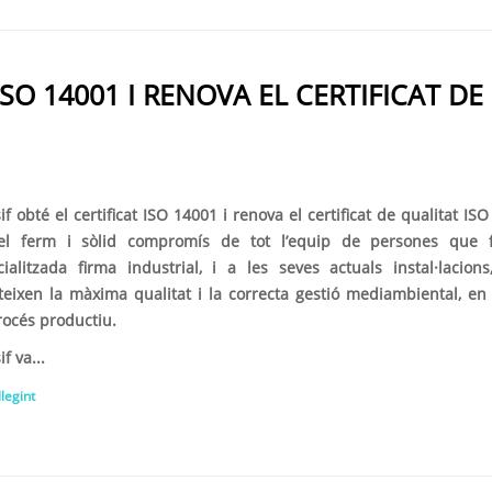
ISO 14001 I RENOVA EL CERTIFICAT DE
if obté el certificat ISO 14001 i renova el certificat de qualitat ISO
el ferm i sòlid compromís de tot l’equip de persones que 
ecialitzada firma industrial, i a les seves actuals instal·lacion
teixen la màxima qualitat i la correcta gestió mediambiental, en 
rocés productiu.
if va...
llegint