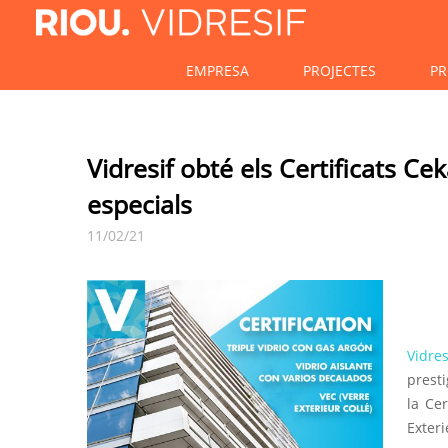
EMPRESA
PROJECTES
PR
Vidresif obté els Certificats Ce
especials
11/02/21
Vidres
prest
la Cer
Exteri