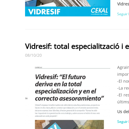
Vidres
Seguir 
Vidresif: total especialització 
08/10/20
Agraï
import
-El no
-La re
-El re
últim
Us dei
Seguir 