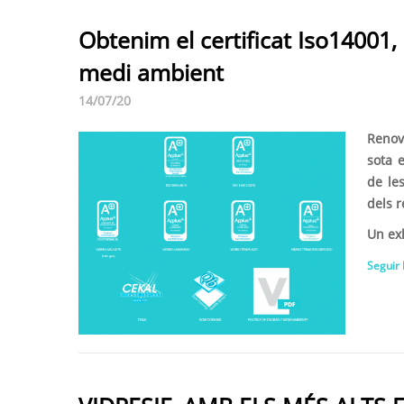
Obtenim el certificat Iso14001
medi ambient
14/07/20
Renove
sota 
de les
dels r
Un exh
Seguir 