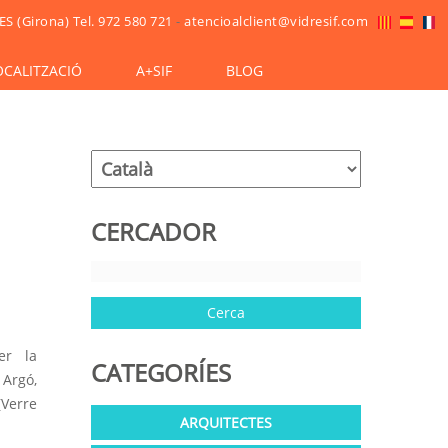
ES (Girona)
Tel. 972 580 721
-
atencioalclient@vidresif.com
OCALITZACIÓ
A+SIF
BLOG
CERCADOR
r la
CATEGORÍES
 Argó,
(Verre
ARQUITECTES