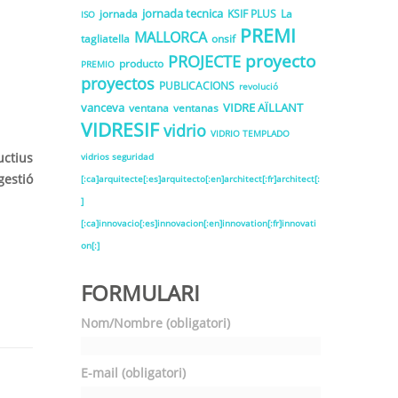
jornada tecnica
jornada
KSIF PLUS
La
ISO
PREMI
MALLORCA
tagliatella
onsif
proyecto
PROJECTE
producto
PREMIO
proyectos
PUBLICACIONS
revolució
vanceva
VIDRE AÏLLANT
ventana
ventanas
VIDRESIF
vidrio
VIDRIO TEMPLADO
uctius
vidrios seguridad
gestió
[:ca]arquitecte[:es]arquitecto[:en]architect[:fr]architect[:
]
[:ca]innovacio[:es]innovacion[:en]innovation[:fr]innovati
on[:]
FORMULARI
Nom/Nombre (obligatori)
E-mail (obligatori)