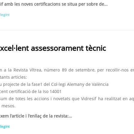
if amb les noves certificacions se situa per sobre de...
llegint
i excel·lent assessorament tècnic
m a la Revista Vítrea, número 89 de setembre, per recollir-nos e
ants articles:
u projecte de la fase1 del Col·legi Alemany de València
cent certificació de la Iso 14001
sum de totes les accions i novetats que Vidresif ha realitzat en a
s mesos.
xem l’article i l’enllaç de la revista:...
llegint