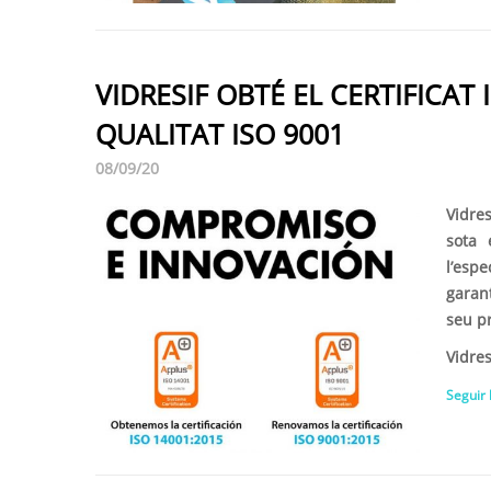
VIDRESIF OBTÉ EL CERTIFICAT 
QUALITAT ISO 9001
08/09/20
Vidres
sota 
l’esp
garan
seu p
Vidres
Seguir 