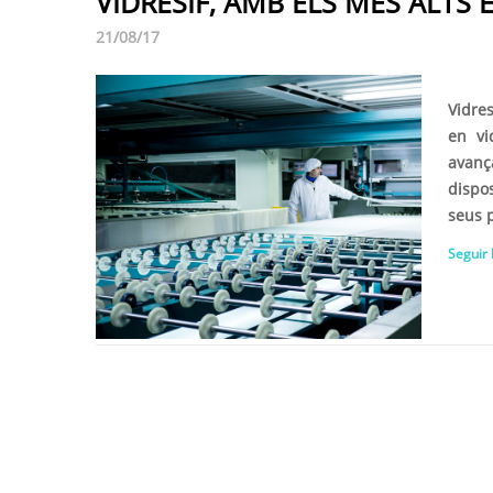
VIDRESIF, AMB ELS MÉS ALTS
21/08/17
Vidre
en vi
avanç
dispo
seus p
Seguir 