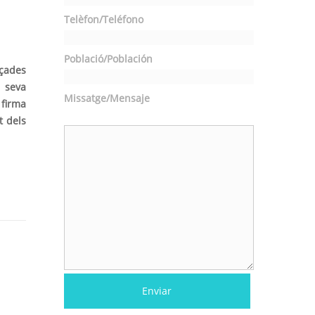
Telèfon/Teléfono
Població/Población
nçades
a seva
Missatge/Mensaje
 firma
t dels