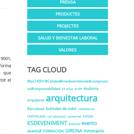
PRENSA
PRODUCTES
PROJECTES
SALUD Y BIENESTAR LABORAL
VALORES
 9001,
forma
TAG CLOUD
s, que
tot el
#Iso14001#Calidad#medioambiente#compromi
Andorra
so#responsabilidad
25 años
A+SIF
arquitectura
arquitecte
butirales de color
Barcelona
celebracion
CERTIFICADO
col·laboració
comercial
EIVISSA
ESDEVENIMENT
evento
Eventisf
GIRONA
innovacio
eventsif
FORMACION