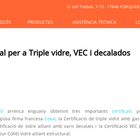
C/ del Treball, 7-13 · 17846 PORQUER
OCÉS
PRODUCTES
ASISTÈNCIA TÈCNICA
L
STONESIF
IDSIF
ONSIF
ARTSIF
TSIF/LSIF
SOLARSIF
ACUSTICSIF
VIDRESIF
KSIF
KSIF PLUS/SUPERPLUS
kal per a Triple vidre, VEC i decalados
TOTALSIF
if
arrenca enguany obtenint tres importants
certificats
pe
igiosa firma francesa
Cekal
, la Certificació de triple vidre amb gas
tificació de vidre aïllant amb varis decalats i la Certificació VEC 
eur Collé) vidre aïllant estructural.