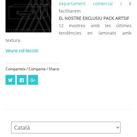
departament comercial
i li
facilitarem
EL NOSTRE EXCLUSIU PACK ARTSIF
12 mostres amb les últimes
tendències en laminats amb
textura
Veure col·lecció:
Comparteix / Comparte / Share:
Feu
Click
Feu
clic
to
clic
per
share
per
compartir
on
compartir
al
Facebook
a
Twitter
(Opens
Google+
(Opens
in
(Opens
in
new
in
new
window)
new
window)
window)