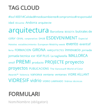
TAG CLOUD
#Iso14001#Calidad#medioambiente#compromiso#responsabil
Andorra
idad
arquitecte
Alicante
arquitectura
butirales de
Barcelona
BOGOTA
ESDEVENIMENT
color
CEKAL
corporativo
DHUB
Especial
evento
eventsif
Hoteles
establecimiento
European Mobility week
GIRONA
innovacio
FORMACION
jornada
feria
HARQUITECTES
MALLORCA
jornada tecnica
KSIF PLUS
La tagliatella
KSIF
PREMI
proyecto
PROJECTE
onsif
producto
proyectos
PUBLICACIONS
The Vanceva® World of Color
vanceva
VIDRE AÏLLANT
ventana
ventanas
Awards™
Valencia
VIDRESIF
vidrio
VIDRIO LAMINADO
Vidrios técnicos
FORMULARI
Nom/Nombre (obligatori)