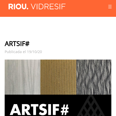
☰
ARTSIF#
Publicada el 19/10/20