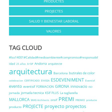
PRODUCTES
PROJECTES
SALUD Y BIENESTAR LABORAL
VALORES
TAG CLOUD
#Iso14001#Calidad#medioambiente#compromiso#responsabil
Andorra
idad
arquitecte
25 años
A+SIF
arquitectura
butirales de color
Barcelona
ESDEVENIMENT
celebracion
CERTIFICADO
EIVISSA
Eventisf
evento
GIRONA
innovacio
eventsif
FORMACION
ISO
jornada tecnica
jornada
KSIF PLUS
La tagliatella
PREMI
MALLORCA
onsif
MIAS Architects
PREMIO
producte
proyecto
PROJECTE
proyectos
producto