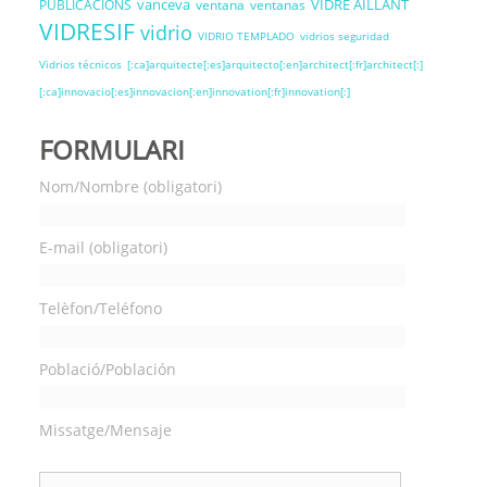
vanceva
VIDRE AÏLLANT
PUBLICACIONS
ventana
ventanas
VIDRESIF
vidrio
VIDRIO TEMPLADO
vidrios seguridad
Vidrios técnicos
[:ca]arquitecte[:es]arquitecto[:en]architect[:fr]architect[:]
[:ca]innovacio[:es]innovacion[:en]innovation[:fr]innovation[:]
FORMULARI
Nom/Nombre (obligatori)
E-mail (obligatori)
Telèfon/Teléfono
Població/Población
Missatge/Mensaje