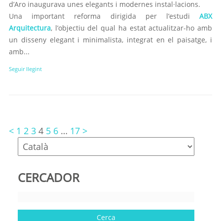
d’Aro inaugurava unes elegants i modernes instal·lacions.
Una important reforma dirigida per l’estudi
ABX
Arquitectura
, l’objectiu del qual ha estat actualitzar-ho amb
un disseny elegant i minimalista, integrat en el paisatge, i
amb...
Seguir llegint
<
1
2
3
4
5
6
…
17
>
CERCADOR