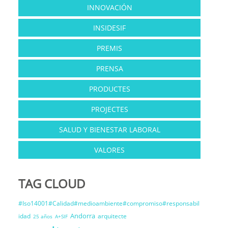
INNOVACIÓN
INSIDESIF
PREMIS
PRENSA
PRODUCTES
PROJECTES
SALUD Y BIENESTAR LABORAL
VALORES
TAG CLOUD
#Iso14001#Calidad#medioambiente#compromiso#responsabil
Andorra
idad
arquitecte
25 años
A+SIF