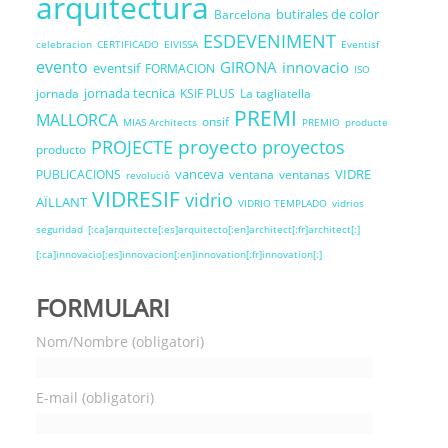
arquitectura
butirales de color
Barcelona
ESDEVENIMENT
celebracion
CERTIFICADO
EIVISSA
Eventisf
evento
GIRONA
innovacio
eventsif
FORMACION
ISO
jornada tecnica
jornada
KSIF PLUS
La tagliatella
PREMI
MALLORCA
onsif
MIAS Architects
PREMIO
producte
proyecto
PROJECTE
proyectos
producto
vanceva
VIDRE
PUBLICACIONS
ventana
ventanas
revolució
VIDRESIF
vidrio
AÏLLANT
VIDRIO TEMPLADO
vidrios
seguridad
[:ca]arquitecte[:es]arquitecto[:en]architect[:fr]architect[:]
[:ca]innovacio[:es]innovacion[:en]innovation[:fr]innovation[:]
FORMULARI
Nom/Nombre (obligatori)
E-mail (obligatori)