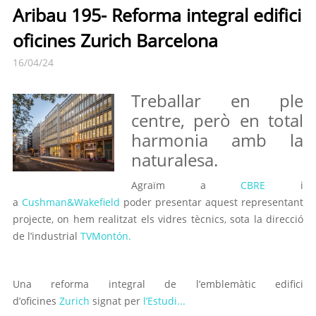
Aribau 195- Reforma integral edifici
oficines Zurich Barcelona
16/04/24
Treballar en ple
centre, però en total
harmonia amb la
naturalesa.
Agraïm a
CBRE
i
a
Cushman&Wakefield
poder presentar aquest representant
projecte, on hem realitzat els vidres tècnics, sota la direcció
de l’industrial
TVMontón.
Una reforma integral de l’emblemàtic edifici
d’oficines
Zurich
signat per
l’Estudi...