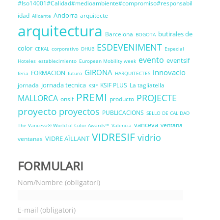
#Iso14001#Calidad#medioambiente#compromiso#responsabil
Andorra
idad
arquitecte
Alicante
arquitectura
butirales de
Barcelona
BOGOTA
ESDEVENIMENT
color
CEKAL
corporativo
DHUB
Especial
evento
eventsif
Hoteles
establecimiento
European Mobility week
GIRONA
innovacio
FORMACION
feria
futuro
HARQUITECTES
jornada tecnica
jornada
KSIF PLUS
La tagliatella
KSIF
PREMI
PROJECTE
MALLORCA
onsif
producto
proyecto
proyectos
PUBLICACIONS
SELLO DE CALIDAD
vanceva
ventana
The Vanceva® World of Color Awards™
Valencia
VIDRESIF
vidrio
VIDRE AÏLLANT
ventanas
FORMULARI
Nom/Nombre (obligatori)
E-mail (obligatori)