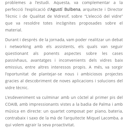
problemes a l’estudi. Aquesta, va complementar a la
perfecció l’explicació d’
Agustí Bulbena
, arquitecte i Director
Tècnic i de Qualitat de Vidresif, sobre “L’elecció del vidre”
que va resoldre totes incògnites proposades sobre el
material.
Durant i després de la jornada, vam poder realitzar un debat
i networking amb els assistents, els quals van seguir
qüestionant als ponents aspectes sobre les cases
passivhaus, avantatges i inconvenients dels vidres baix
emissius, entre altres interessos propis. A més, va sorgir
l’oportunitat de plantejar-se nous i ambiciosos projectes
gracies al descobriment de noves aplicacions i solucions del
vidre tècnic.
L’esdeveniment va culminar amb un còctel al primer pis del
COAIB, amb impressionants vistes a la badia de Palma i amb
música en directe: un quartet composat per piano, bateria,
contrabaix i saxo de la mà de l’arquitecte Miquel Lacomba, a
qui volem agrair la seva proactivitat.