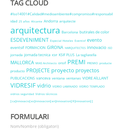
TAG CLOUD
#Iso14001#Calidad#medioambiente#compromiso#responsabil
Andorra
idad
arquitecte
25 años
Alicante
arquitectura
butirales de color
Barcelona
ESDEVENIMENT
evento
Especial Hoteles
Eventisf
GIRONA
innovacio
eventsif
FORMACION
HARQUITECTES
ISO
jornada tecnica
jornada
KSIF PLUS
La tagliatella
KSIF
PREMI
MALLORCA
onsif
MIAS Architects
PREMIO
producte
proyecto
PROJECTE
proyectos
producto
vanceva
VIDRE AÏLLANT
PUBLICACIONS
ventana
ventanas
VIDRESIF
vidrio
VIDRIO LAMINADO
VIDRIO TEMPLADO
vidrios seguridad
Vidrios técnicos
[:ca]innovacio[:es]innovacion[:en]innovation[:fr]innovation[:]
FORMULARI
Nom/Nombre (obligatori)