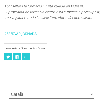
Aconsellem la formació i visita guiada en Vidresif.
El programa de formació extern està subjecte a pressupost,
una vegada rebuda la sol·licitud, ubicació i necessitats.
RESERVAR JORNADA
Comparteix / Comparte / Share:
Feu
Click
Feu
clic
to
clic
per
share
per
compartir
on
compartir
al
Facebook
a
Twitter
(Opens
Google+
(Opens
in
(Opens
in
new
in
new
window)
new
window)
window)