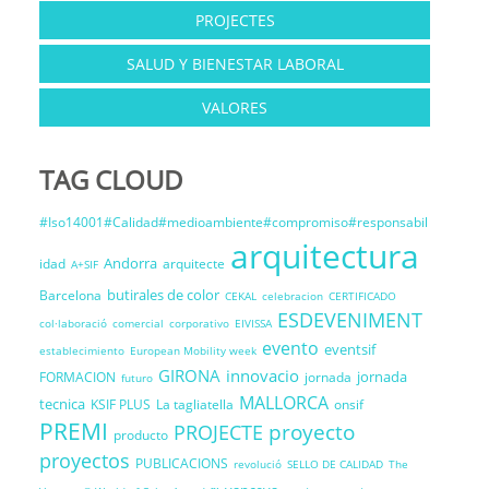
PROJECTES
SALUD Y BIENESTAR LABORAL
VALORES
TAG CLOUD
#Iso14001#Calidad#medioambiente#compromiso#responsabil
arquitectura
Andorra
idad
arquitecte
A+SIF
butirales de color
Barcelona
CEKAL
celebracion
CERTIFICADO
ESDEVENIMENT
col·laboració
comercial
corporativo
EIVISSA
evento
eventsif
establecimiento
European Mobility week
GIRONA
innovacio
jornada
FORMACION
jornada
futuro
MALLORCA
tecnica
KSIF PLUS
La tagliatella
onsif
PREMI
proyecto
PROJECTE
producto
proyectos
PUBLICACIONS
revolució
SELLO DE CALIDAD
The