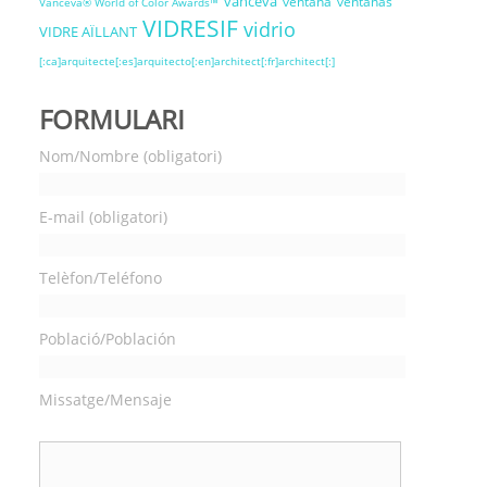
vanceva
ventana
ventanas
Vanceva® World of Color Awards™
VIDRESIF
vidrio
VIDRE AÏLLANT
[:ca]arquitecte[:es]arquitecto[:en]architect[:fr]architect[:]
FORMULARI
Nom/Nombre (obligatori)
E-mail (obligatori)
Telèfon/Teléfono
Població/Población
Missatge/Mensaje