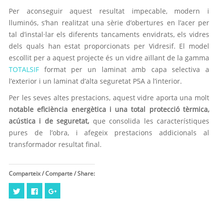
Per aconseguir aquest resultat impecable, modern i
lluminós, s’han realitzat una sèrie d’obertures en l’acer per
tal d’instal·lar els diferents tancaments envidrats, els vidres
dels quals han estat proporcionats per Vidresif. El model
escollit per a aquest projecte és un vidre aïllant de la gamma
TOTALSIF
format per un laminat amb capa selectiva a
l’exterior i un laminat d’alta seguretat P5A a l’interior.
Per les seves altes prestacions, aquest vidre aporta una molt
notable eficiència energètica i una total protecció tèrmica,
acústica i de seguretat,
que consolida les característiques
pures de l’obra, i afegeix prestacions addicionals al
transformador resultat final.
Comparteix / Comparte / Share:
Feu
Click
Feu
clic
to
clic
per
share
per
compartir
on
compartir
al
Facebook
a