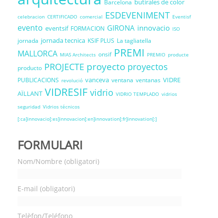
butirales de color
Barcelona
ESDEVENIMENT
celebracion
CERTIFICADO
comercial
Eventisf
evento
GIRONA
innovacio
eventsif
FORMACION
ISO
jornada tecnica
jornada
KSIF PLUS
La tagliatella
PREMI
MALLORCA
onsif
MIAS Architects
PREMIO
producte
proyecto
PROJECTE
proyectos
producto
vanceva
VIDRE
PUBLICACIONS
ventana
ventanas
revolució
VIDRESIF
vidrio
AÏLLANT
VIDRIO TEMPLADO
vidrios
seguridad
Vidrios técnicos
[:ca]innovacio[:es]innovacion[:en]innovation[:fr]innovation[:]
FORMULARI
Nom/Nombre (obligatori)
E-mail (obligatori)
Telèfon/Teléfono