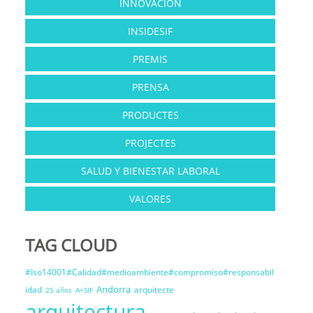
INNOVACIÓN
INSIDESIF
PREMIS
PRENSA
PRODUCTES
PROJECTES
SALUD Y BIENESTAR LABORAL
VALORES
TAG CLOUD
#Iso14001#Calidad#medioambiente#compromiso#responsabil
Andorra
idad
arquitecte
25 años
A+SIF
arquitectura