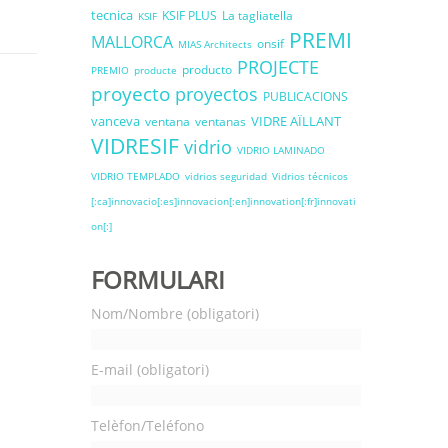
tecnica
KSIF PLUS
La tagliatella
KSIF
PREMI
MALLORCA
onsif
MIAS Architects
PROJECTE
producto
PREMIO
producte
proyecto
proyectos
PUBLICACIONS
vanceva
VIDRE AÏLLANT
ventana
ventanas
VIDRESIF
vidrio
VIDRIO LAMINADO
VIDRIO TEMPLADO
vidrios seguridad
Vidrios técnicos
[:ca]innovacio[:es]innovacion[:en]innovation[:fr]innovati
on[:]
FORMULARI
Nom/Nombre (obligatori)
E-mail (obligatori)
Telèfon/Teléfono