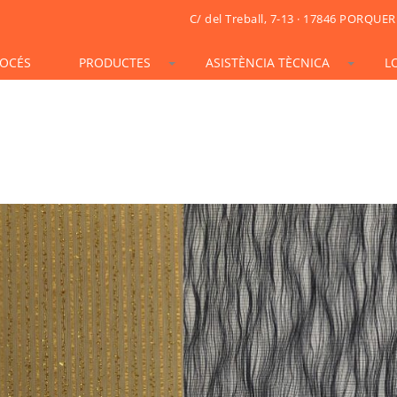
C/ del Treball, 7-13 · 17846 PORQUER
OCÉS
PRODUCTES
ASISTÈNCIA TÈCNICA
L
STONESIF
IDSIF
ONSIF
ARTSIF
TSIF/LSIF
SOLARSIF
ACUSTICSIF
VIDRESIF
KSIF
KSIF PLUS/SUPERPLUS
TOTALSIF