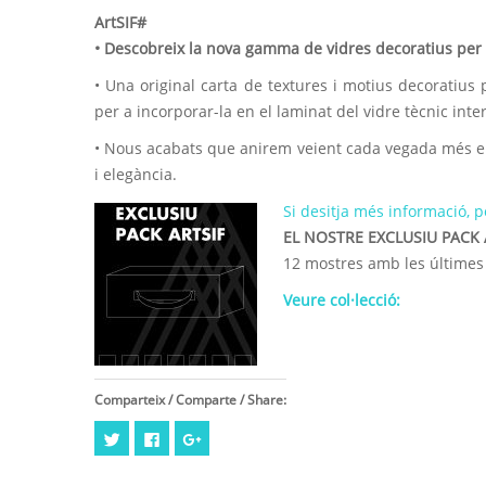
ArtSIF#
• Descobreix la nova gamma de vidres decoratius per a 
• Una original carta de textures i motius decoratius p
per a incorporar-la en el laminat del vidre tècnic inter
• Nous acabats que anirem veient cada vegada més en 
i elegància.
Si desitja més informació, 
EL NOSTRE EXCLUSIU PACK 
12 mostres amb les últimes
Veure col·lecció:
Comparteix / Comparte / Share:
Feu
Click
Feu
clic
to
clic
per
share
per
compartir
on
compartir