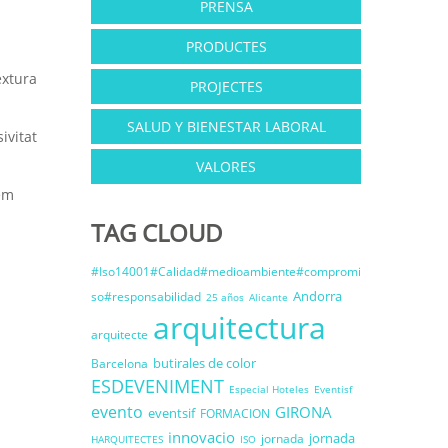
PRENSA
PRODUCTES
extura
PROJECTES
SALUD Y BIENESTAR LABORAL
ivitat
VALORES
rem
TAG CLOUD
#Iso14001#Calidad#medioambiente#compromi
Andorra
so#responsabilidad
25 años
Alicante
arquitectura
arquitecte
butirales de color
Barcelona
ESDEVENIMENT
Especial Hoteles
Eventisf
evento
GIRONA
eventsif
FORMACION
innovacio
jornada
jornada
HARQUITECTES
ISO