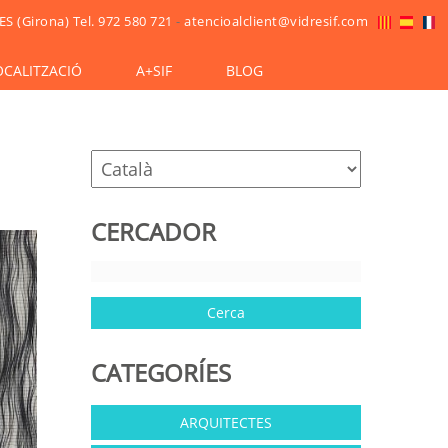
ES (Girona)
Tel. 972 580 721
-
atencioalclient@vidresif.com
OCALITZACIÓ
A+SIF
BLOG
CERCADOR
CATEGORÍES
ARQUITECTES