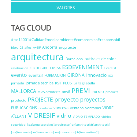
VALORES
TAG CLOUD
#Iso14001#Calidad#medioambiente#compromiso#responsabil
Andorra
idad
arquitecte
25 años
A+SIF
arquitectura
butirales de color
Barcelona
ESDEVENIMENT
celebracion
CERTIFICADO
EIVISSA
Eventisf
evento
GIRONA
innovacio
eventsif
FORMACION
ISO
jornada tecnica
jornada
KSIF PLUS
La tagliatella
PREMI
MALLORCA
onsif
MIAS Architects
PREMIO
producte
proyecto
PROJECTE
proyectos
producto
vanceva
VIDRE
PUBLICACIONS
ventana
ventanas
revolució
VIDRESIF
vidrio
AÏLLANT
VIDRIO TEMPLADO
vidrios
seguridad
[:ca]arquitecte[:es]arquitecto[:en]architect[:fr]architect[:]
[:ca]innovacio[:es]innovacion[:en]innovation[:fr]innovation[:]