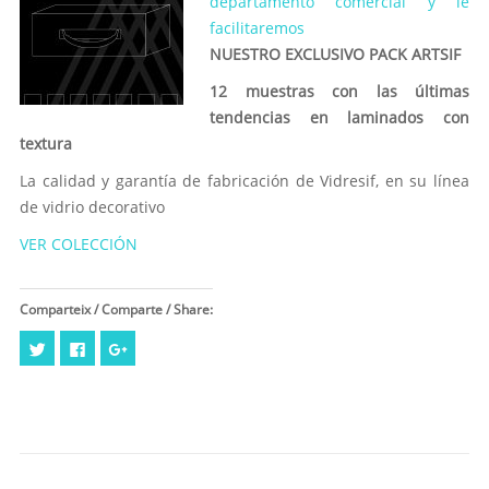
departamento comercial y le
facilitaremos
NUESTRO EXCLUSIVO PACK ARTSIF
12 muestras con las últimas
tendencias en laminados con
textura
La calidad y garantía de fabricación de Vidresif, en su línea
de vidrio decorativo
VER COLECCIÓN
Comparteix / Comparte / Share:
Haz
Haz
Haz
clic
clic
clic
para
para
para
compartir
compartir
compartir
en
en
en
Twitter
Facebook
Google+
(Se
(Se
(Se
abre
abre
abre
en
en
en
una
una
una
ventana
ventana
ventana
nueva)
nueva)
nueva)