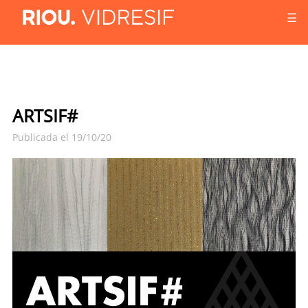
☰
ARTSIF#
Publicada el 19/10/20